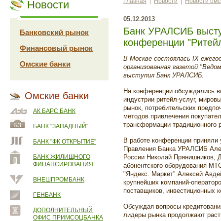
Главная
|
Новости
|
Новости омс
Новости
05.12.2013
Банк УРАЛСИБ выст
Банковский рынок
конференции "Ритейл
Финансовый рынок
В Москве состоялась IX ежего
Омские банки
организованная газетой "Ведо
выступил Банк УРАЛСИБ.
На конференции обсуждались в
Омские банки
индустрии ритейл-услуг, миров
рынок, потребительских предпо
АК БАРС БАНК
методов привлечения покупател
трансформации традиционного р
БАНК "ЗАПАДНЫЙ"
В работе конференции приняли
БАНК "ФК ОТКРЫТИЕ"
Правления Банка УРАЛСИБ Алекс
БАНК ЖИЛИЩНОГО
России Николай Прянишников, Д
ФИНАНСИРОВАНИЯ
абонентского оборудования МТ
"Яндекс. Маркет" Алексей Авде
ВНЕШПРОМБАНК
крупнейших компаний-операторо
поставщиков, инвестиционных к
ГЕНБАНК
Обсуждая вопросы кредитования
ДОПОЛНИТЕЛЬНЫЙ
лидеры рынка продолжают расти
ОФИС ПРИМСОЦБАНКА