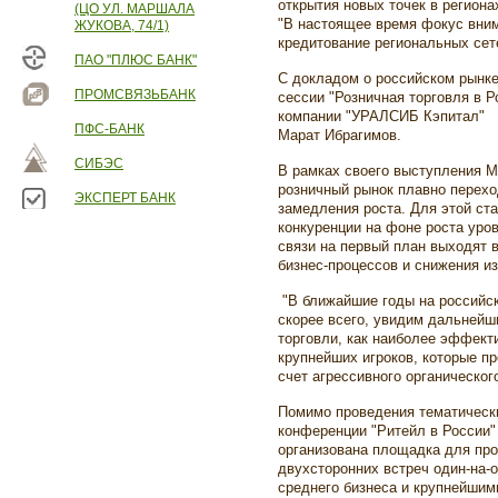
открытия новых точек в региона
(ЦО УЛ. МАРШАЛА
"В настоящее время фокус вни
ЖУКОВА, 74/1)
кредитование региональных сете
ПАО "ПЛЮС БАНК"
С докладом о российском рынке
ПРОМСВЯЗЬБАНК
сессии "Розничная торговля в 
компании "УРАЛСИБ Кэпитал"
ПФС-БАНК
Марат Ибрагимов.
СИБЭС
В рамках своего выступления М
розничный рынок плавно переход
ЭКСПЕРТ БАНК
замедления роста. Для этой ст
конкуренции на фоне роста уров
связи на первый план выходят
бизнес-процессов и снижения из
"В ближайшие годы на российск
скорее всего, увидим дальней
торговли, как наиболее эффект
крупнейших игроков, которые п
счет агрессивного органическог
Помимо проведения тематически
конференции "Ритейл в России"
организована площадка для про
двухсторонних встреч один-на-
среднего бизнеса и крупнейшим