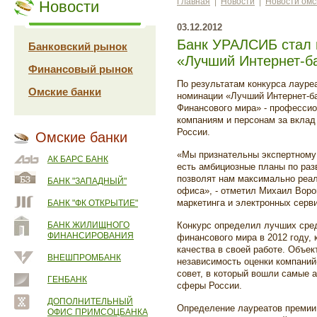
Главная
|
Новости
|
Новости омс
Новости
03.12.2012
Банк УРАЛСИБ стал 
Банковский рынок
«Лучший Интернет-б
Финансовый рынок
По результатам конкурса лауре
Омские банки
номинации «Лучший Интернет-б
Финансового мира» - професси
компаниям и персонам за вклад
России.
Омские банки
«Мы признательны экспертному 
АК БАРС БАНК
есть амбициозные планы по раз
позволят нам максимально реа
БАНК "ЗАПАДНЫЙ"
офиса», - отметил Михаил Воро
маркетинга и электронных сер
БАНК "ФК ОТКРЫТИЕ"
БАНК ЖИЛИЩНОГО
Конкурс определил лучших сре
ФИНАНСИРОВАНИЯ
финансового мира в 2012 году,
качества в своей работе. Объе
ВНЕШПРОМБАНК
независимость оценки компаний
совет, в который вошли самые 
ГЕНБАНК
сферы России.
ДОПОЛНИТЕЛЬНЫЙ
Определение лауреатов премии 
ОФИС ПРИМСОЦБАНКА