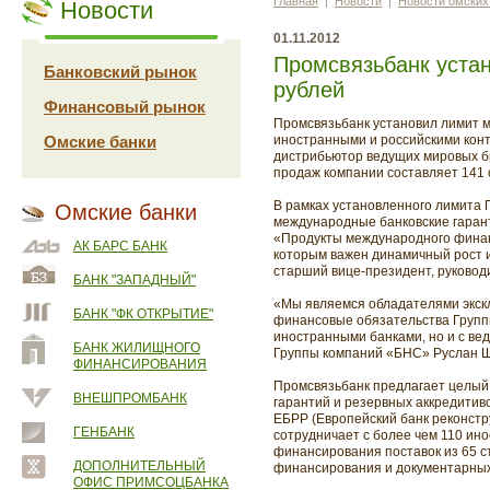
Главная
|
Новости
|
Новости омских
Новости
01.11.2012
Промсвязьбанк уста
Банковский рынок
рублей
Финансовый рынок
Промсвязьбанк установил лимит 
Омские банки
иностранными и российскими конт
дистрибьютор ведущих мировых бре
продаж компании составляет 141 
В рамках установленного лимита
Омские банки
международные банковские гарант
«Продукты международного финан
АК БАРС БАНК
которым важен динамичный рост и
старший вице-президент, руковод
БАНК "ЗАПАДНЫЙ"
«Мы являемся обладателями экскл
БАНК "ФК ОТКРЫТИЕ"
финансовые обязательства Групп
иностранными банками, но и с в
БАНК ЖИЛИЩНОГО
Группы компаний «БНС» Руслан Ш
ФИНАНСИРОВАНИЯ
Промсвязьбанк предлагает целый 
ВНЕШПРОМБАНК
гарантий и резервных аккредитив
ЕБРР (Европейский банк реконструк
ГЕНБАНК
сотрудничает с более чем 110 ин
финансирования поставок из 65 ст
ДОПОЛНИТЕЛЬНЫЙ
финансирования и документарных
ОФИС ПРИМСОЦБАНКА