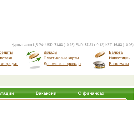
Курсы валют ЦБ РФ:
USD:
71.83
(+0.15) EUR:
87.21
(-0.12) KZT:
16.83
(+0.05)
редиты
Вклады
Валюта
потека
Пластиковые карты
Инвестиции
втокредит
Денежные переводы
Банкоматы
ьтации
Вакансии
О финансах