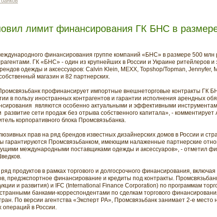
 банков
новил лимит финансирования ГК БНС в размер
международного финансирования группе компаний «БНС» в размере 500 млн 
рагентами. ГК «БНС» - один из крупнейших в России и Украине ритейлеров и
ндов одежды и аксессуаров: Calvin Klein, MEXX, Topshop/Topman, Jennyfer, Mi
собственный магазин и 82 партнерских.
 Промсвязьбанк профинансирует импортные внешнеторговые контракты ГК БН
ии в пользу иностранных контрагентов и гарантии исполнения арендных обя
сирования являются особенно актуальными и эффективными инструментами
 развитие сети продаж без отрыва собственного капитала», - комментирует 
итель корпоративного блока Промсвязьбанка.
юзивных прав на ряд брендов известных дизайнерских домов в России и стра
ы гарантируются Промсвязьбанком, имеющим налаженные партнерские отнош
едущими международными поставщиками одежды и аксессуаров», - отметил ф
ведков.
ряд продуктов в рамках торгового и долгосрочного финансирования, включая 
ов, предэкспортное финансирование и кредиты под контракты. Промсвязьбан
ции и развития) и IFC (International Finance Corporation) по программам то
остранными банками-корреспондентами по сделкам торгового финансировани
ран. По версии агентства «Эксперт РА», Промсвязьбанк занимает 2-е место 
 операций в России.