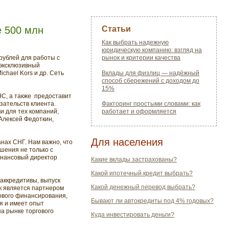
е 500 млн
Статьи
Как выбрать надежную
юридическую компанию: взгляд на
рублей для работы с
рынок и критерии качества
 эксклюзивный
chael Kors и др. Сеть
Вклады для физлиц — надёжный
способ сбережений с доходом до
15%
С, а также предоставит
зательств клиента.
Факторинг простыми словами: как
 для тех компаний,
работает и оформляется
Алексей Федоткин,
Для населения
нах СНГ. Нам важно, что
ения не только с
инансовый директор
Какие вклады застрахованы?
Какой ипотечный кредит выбрать?
аккредитивы, выпуск
Какой денежный перевод выбрать?
к является партнером
ргового финансирования,
Бывают ли автокредиты под 4% годовых?
я и имеет опыт
на рынке торгового
Куда инвестировать деньги?