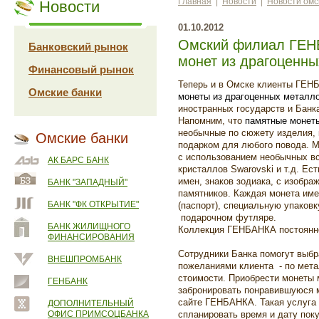
Главная
|
Новости
|
Новости омс
Новости
01.10.2012
Омский филиал ГЕН
Банковский рынок
монет из драгоценны
Финансовый рынок
Теперь и в Омске клиенты ГЕН
Омские банки
монеты из драгоценных металл
иностранных государств и Банк
Напомним, что
памятные монет
необычные по сюжету изделия,
Омские банки
подарком для любого повода. 
с использованием необычных вс
АК БАРС БАНК
кристаллов Swarovski и т.д. Ес
имен, знаков зодиака, с изобра
БАНК "ЗАПАДНЫЙ"
памятников. Каждая монета им
БАНК "ФК ОТКРЫТИЕ"
(паспорт), специальную упаковк
подарочном футляре.
БАНК ЖИЛИЩНОГО
Коллекция ГЕНБАНКА постоянн
ФИНАНСИРОВАНИЯ
Сотрудники Банка помогут выбр
ВНЕШПРОМБАНК
пожеланиями клиента - по мета
стоимости. Приобрести монеты 
ГЕНБАНК
забронировать понравившуюся 
сайте ГЕНБАНКА. Такая услуга
ДОПОЛНИТЕЛЬНЫЙ
ОФИС ПРИМСОЦБАНКА
спланировать время и дату поку