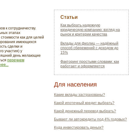
Статьи
Как выбрать надежную
в к сотрудничеству.
юридическую компанию: взгляд на
ьных этапах
рынок и критерии качества
 стоимости как для целей
стирования имеющихся
Вклады для физлиц — надёжный
ость сделки и
способ сбережений с доходом до
о участия) у
15%
дняшний день желающие
ться
перечнем
Факторинг простыми словами: как
ее...
работает и оформляется
Для населения
Какие вклады застрахованы?
Какой ипотечный кредит выбрать?
Какой денежный перевод выбрать?
Бывают ли автокредиты под 4% годовых?
Куда инвестировать деньги?