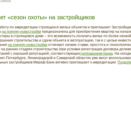
 банков
ет «сезон охоты» на застройщиков
боту по аккредитации строящихся жилых объектов и приглашает Застройщико
а
на покупку новостройки
предназначена для приобретения квартир на начал
ртиры в строящемся доме – это возможность получить жилье по более низкой
ршения строительства и сдачи объекта в эксплуатацию, так и с целью инве
ания
на покупку новостройки
отличают низкие ставки, простота и технологичн
на ранних стадиях строительства (при условии регистрации договора долевог
паний с хорошей репутацией, соответствующих
требованиям банка
. На сего
нкт-Петербурге, Ленинградской и Самарской областях уже могут воспользова
льных застройщиков Мираф-Банк активно приглашает к аккредитации.
Подробн