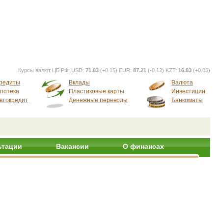
Курсы валют ЦБ РФ:
USD:
71.83
(+0.15) EUR:
87.21
(-0.12) KZT:
16.83
(+0.05)
редиты
Вклады
Валюта
потека
Пластиковые карты
Инвестиции
втокредит
Денежные переводы
Банкоматы
ьтации
Вакансии
О финансах