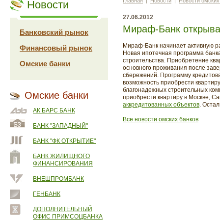
Главная
|
Новости
|
Новости омских
Новости
27.06.2012
Мираф-Банк открыва
Банковский рынок
Мираф-Банк начинает активную ра
Финансовый рынок
Новая ипотечная программа банк
строительства. Приобретение ква
Омские банки
основного проживания после заве
сбережений. Программу кредитов
возможность приобрести квартиру 
благонадежных строительных ком
Омские банки
приобрести квартиру в Москве, Са
аккредитованных объектов
. Оста
АК БАРС БАНК
Все новости омских банков
БАНК "ЗАПАДНЫЙ"
БАНК "ФК ОТКРЫТИЕ"
БАНК ЖИЛИЩНОГО
ФИНАНСИРОВАНИЯ
ВНЕШПРОМБАНК
ГЕНБАНК
ДОПОЛНИТЕЛЬНЫЙ
ОФИС ПРИМСОЦБАНКА