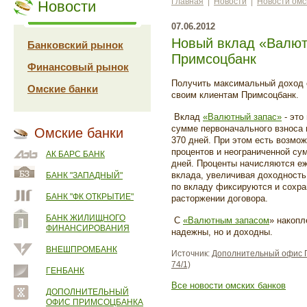
Главная
|
Новости
|
Новости омс
Новости
07.06.2012
Новый вклад «Валют
Банковский рынок
Примсоцбанк
Финансовый рынок
Получить максимальный доход 
Омские банки
своим клиентам Примсоцбанк.
Вклад
«Валютный запас»
- это
сумме первоначального взноса 
Омские банки
370 дней. При этом есть возмо
процентов и неограниченной су
АК БАРС БАНК
дней. Проценты начисляются е
вклада, увеличивая доходность
БАНК "ЗАПАДНЫЙ"
по вкладу фиксируются и сохр
БАНК "ФК ОТКРЫТИЕ"
расторжении договора.
БАНК ЖИЛИЩНОГО
С
«Валютным запасом
» накопл
ФИНАНСИРОВАНИЯ
надежны, но и доходны.
ВНЕШПРОМБАНК
Источник:
Дополнительный офис П
74/1)
ГЕНБАНК
Все новости омских банков
ДОПОЛНИТЕЛЬНЫЙ
ОФИС ПРИМСОЦБАНКА