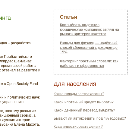
инга
Статьи
Как выбрать надежную
юридическую компанию: взгляд на
рынок и критерии качества
адач – разработка
Вклады для физлиц — надёжный
способ сбережений с доходом до
15%
ов Прибалтийского
 Алгирдас Шакманас
Факторинг простыми словами: как
 время своей работы
работает и оформляется
 отвечал за развитие и
Для населения
м в Open Society Fund
Какие вклады застрахованы?
й и политических наук
 и управлению.
Какой ипотечный кредит выбрать?
Какой денежный перевод выбрать?
ов, поэтому развитие
анционный сервис, а
Бывают ли автокредиты под 4% годовых?
з лучших интернет-
зьбанка Елена Махота.
Куда инвестировать деньги?