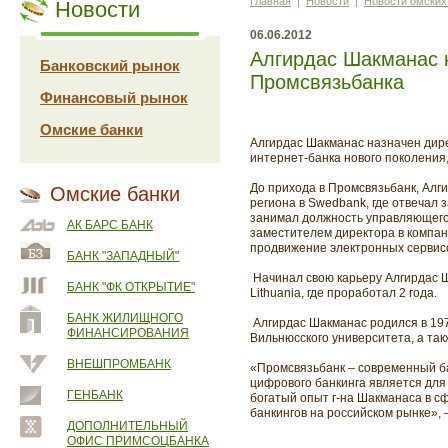
Главная
|
Новости
|
Новости омских
Новости
06.06.2012
Алгирдас Шакманас н
Банковский рынок
Промсвязьбанка
Финансовый рынок
Омские банки
Алгирдас Шакманас назначен дире
интернет-банка нового поколения
До прихода в Промсвязьбанк, Алг
Омские банки
региона в Swedbank, где отвечал 
занимал должность управляющего
АК БАРС БАНК
заместителем директора в компани
продвижение электронных сервис
БАНК "ЗАПАДНЫЙ"
Начинал свою карьеру Алгирдас Ш
БАНК "ФК ОТКРЫТИЕ"
Lithuania, где проработал 2 года.
БАНК ЖИЛИЩНОГО
Алгирдас Шакманас родился в 19
ФИНАНСИРОВАНИЯ
Вильнюсского университета, а так
ВНЕШПРОМБАНК
«Промсвязьбанк – современный ба
цифрового банкинга является для
ГЕНБАНК
богатый опыт г-на Шакманаса в с
банкингов на российском рынке»,
ДОПОЛНИТЕЛЬНЫЙ
ОФИС ПРИМСОЦБАНКА