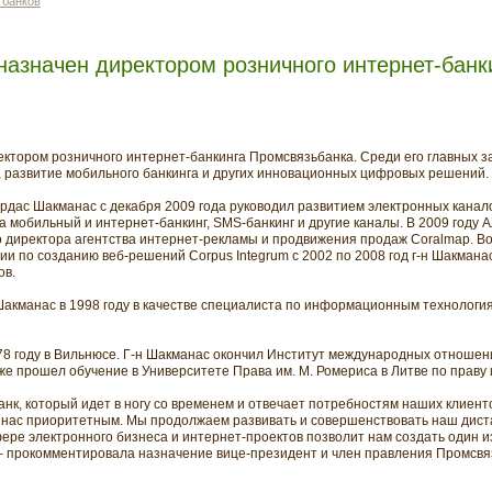
 банков
азначен директором розничного интернет-банк
ктором розничного интернет-банкинга Промсвязьбанка. Среди его главных з
, развитие мобильного банкинга и других инновационных цифровых решений.
ирдас Шакманас с декабря 2009 года руководил развитием электронных канал
за мобильный и интернет-банкинг, SMS-банкинг и другие каналы. В 2009 году
 директора агентства интернет-рекламы и продвижения продаж Coralmap. Во
и по созданию веб-решений Corpus Integrum с 2002 по 2008 год г-н Шакманас
ов.
акманас в 1998 году в качестве специалиста по информационным технология
78 году в Вильнюсе. Г-н Шакманас окончил Институт международных отношени
же прошел обучение в Университете Права им. М. Ромериса в Литве по праву
нк, который идет в ногу со временем и отвечает потребностям наших клиент
 нас приоритетным. Мы продолжаем развивать и совершенствовать наш дист
фере электронного бизнеса и интернет-проектов позволит нам создать один и
 – прокомментировала назначение вице-президент и член правления Промсвя