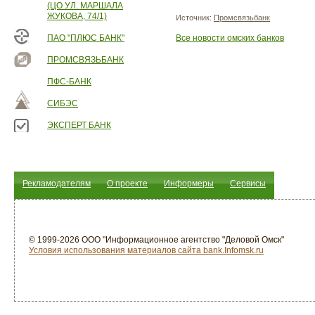
(ЦО УЛ. МАРШАЛА
ЖУКОВА, 74/1)
Источник:
Промсвязьбанк
ПАО "ПЛЮС БАНК"
Все новости омских банков
ПРОМСВЯЗЬБАНК
ПФС-БАНК
СИБЭС
ЭКСПЕРТ БАНК
Рекламодателям
О проекте
Информеры
Сервисы
© 1999-2026 ООО "Информационное агентство "Деловой Омск"
Условия использования материалов сайта bank.Infomsk.ru