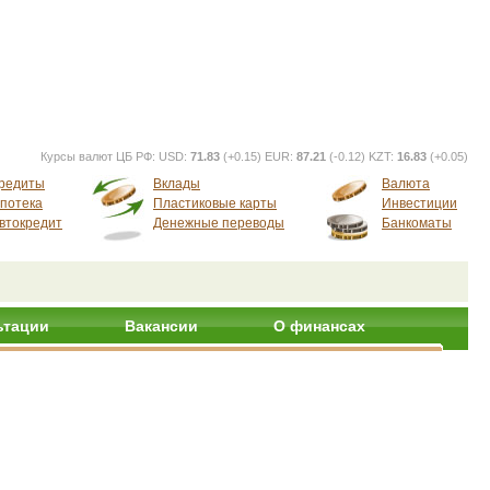
Курсы валют ЦБ РФ:
USD:
71.83
(+0.15) EUR:
87.21
(-0.12) KZT:
16.83
(+0.05)
редиты
Вклады
Валюта
потека
Пластиковые карты
Инвестиции
втокредит
Денежные переводы
Банкоматы
ьтации
Вакансии
О финансах