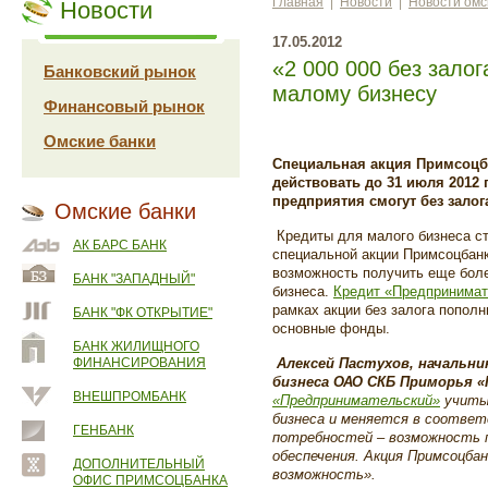
Главная
|
Новости
|
Новости омс
Новости
17.05.2012
«2 000 000 без зало
Банковский рынок
малому бизнесу
Финансовый рынок
Омские банки
Специальная акция Примсоцба
действовать до 31 июля 2012 г
предприятия смогут без залог
Омские банки
Кредиты для малого бизнеса с
АК БАРС БАНК
специальной акции Примсоцбанк
возможность получить еще бол
БАНК "ЗАПАДНЫЙ"
бизнеса.
Кредит «Предпринимат
рамках акции без залога попол
БАНК "ФК ОТКРЫТИЕ"
основные фонды.
БАНК ЖИЛИЩНОГО
ФИНАНСИРОВАНИЯ
Алексей Пастухов, начальни
бизнеса ОАО СКБ Приморья «
ВНЕШПРОМБАНК
«Предпринимательский»
учиты
бизнеса и меняется в соответ
ГЕНБАНК
потребностей – возможность 
обеспечения. Акция Примсоцбан
ДОПОЛНИТЕЛЬНЫЙ
возможность».
ОФИС ПРИМСОЦБАНКА