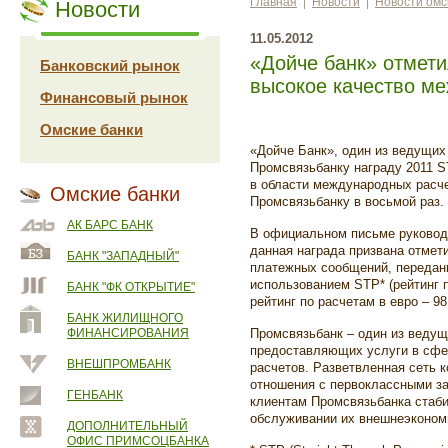
Главная
|
Новости
|
Новости омс
Новости
11.05.2012
«Дойче банк» отмети
Банковский рынок
высокое качество м
Финансовый рынок
Омские банки
«Дойче Банк», один из ведущих
Промсвязьбанку награду 2011 S
в области международных расч
Омские банки
Промсвязьбанку в восьмой раз.
АК БАРС БАНК
В официальном письме руковод
данная награда призвана отмет
БАНК "ЗАПАДНЫЙ"
платежных сообщений, передан
использованием STP* (рейтинг 
БАНК "ФК ОТКРЫТИЕ"
рейтинг по расчетам в евро – 98
БАНК ЖИЛИЩНОГО
ФИНАНСИРОВАНИЯ
Промсвязьбанк – один из ведущ
предоставляющих услуги в сфе
ВНЕШПРОМБАНК
расчетов. Разветвленная сеть к
отношения с первоклассными з
ГЕНБАНК
клиентам Промсвязьбанка стаби
обслуживании их внешнеэконом
ДОПОЛНИТЕЛЬНЫЙ
ОФИС ПРИМСОЦБАНКА