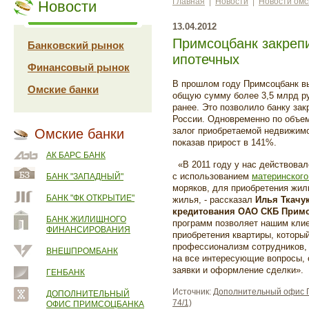
Главная
|
Новости
|
Новости омс
Новости
13.04.2012
Примсоцбанк закреп
Банковский рынок
ипотечных
Финансовый рынок
В прошлом году Примсоцбанк вы
Омские банки
общую сумму более 3,5 млрд руб
ранее. Это позволило банку за
России. Одновременно по объе
залог приобретаемой недвижимо
Омские банки
показав прирост в 141%.
АК БАРС БАНК
«В 2011 году у нас действовал
с использованием
материнского
БАНК "ЗАПАДНЫЙ"
моряков, для приобретения жи
БАНК "ФК ОТКРЫТИЕ"
жилья, - рассказал
Илья Ткачу
кредитования ОАО СКБ Прим
БАНК ЖИЛИЩНОГО
программ позволяет нашим клие
ФИНАНСИРОВАНИЯ
приобретения квартиры, которы
профессионализм сотрудников, 
ВНЕШПРОМБАНК
на все интересующие вопросы, 
заявки и оформление сделки».
ГЕНБАНК
Источник:
Дополнительный офис П
ДОПОЛНИТЕЛЬНЫЙ
74/1)
ОФИС ПРИМСОЦБАНКА