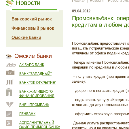
Главная
|
Новости
|
Новости омс
Новости
09.04.2012
Промсвязьбанк: опер
Банковский рынок
кредитам в любом д
Финансовый рынок
Омские банки
Промсвязьбанк предоставляет 
погашать потребительские кре
отличном от офиса подачи кред
Омские банки
Теперь клиенты Промсвязьбанк
АК БАРС БАНК
операции по кредитам в любом 
БАНК "ЗАПАДНЫЙ"
– получить кредит (при принят
заявке);
БАНК "ФК ОТКРЫТИЕ"
– досрочного погасить кредит (
БАНК ЖИЛИЩНОГО
ФИНАНСИРОВАНИЯ
– подключить услугу «Кредитны
отложить до двух ежемесячных 
ВНЕШПРОМБАНК
ГЕНБАНК
– оформить страховую программ
ДОПОЛНИТЕЛЬНЫЙ
Данная услуга распространяетс
ОФИС ПРИМСОЦБАНКА
кредиты, но и на кредиты, выда