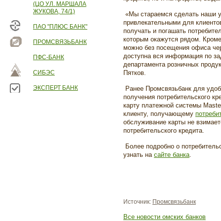
(ЦО УЛ. МАРШАЛА
ЖУКОВА, 74/1)
«Мы стараемся сделать наши у
привлекательными для клиентов
ПАО "ПЛЮС БАНК"
получать и погашать потребите
которым окажутся рядом. Кроме
ПРОМСВЯЗЬБАНК
можно без посещения офиса че
доступна вся информация по за
ПФС-БАНК
департамента розничных продук
СИБЭС
Пятков.
ЭКСПЕРТ БАНК
Ранее Промсвязьбанк для удоб
получения потребительского к
карту платежной системы
Maste
клиенту, получающему
потреби
обслуживание карты не взимаетс
потребительского кредита.
Более подробно о потребитель
узнать на
сайте банка
.
Источник:
Промсвязьбанк
Все новости омских банков