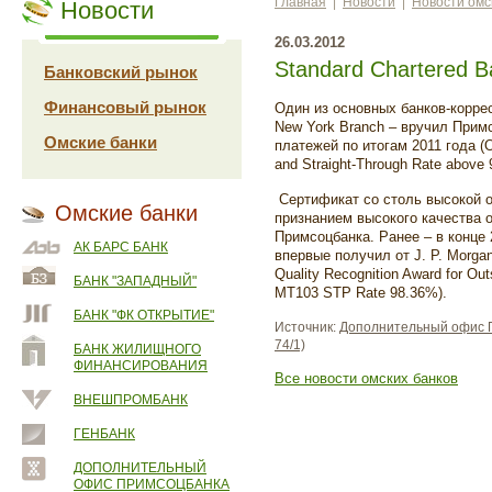
Главная
|
Новости
|
Новости омс
Новости
26.03.2012
Standard Chartered 
Банковский рынок
Финансовый рынок
Один из основных банков-корре
New
York
Branch
– вручил Примс
Омские банки
платежей по итогам 2011 года (
O
and
Straight
-
Through
Rate
above
Сертификат со столь высокой о
Омские банки
признанием высокого качества 
Примсоцбанка. Ранее
–
в конце
АК БАРС БАНК
впервые получил от
J. P. Morga
Quality Recognition Award for Ou
БАНК "ЗАПАДНЫЙ"
MT103 STP Rate 98.36%).
БАНК "ФК ОТКРЫТИЕ"
Источник:
Дополнительный офис П
74/1)
БАНК ЖИЛИЩНОГО
ФИНАНСИРОВАНИЯ
Все новости омских банков
ВНЕШПРОМБАНК
ГЕНБАНК
ДОПОЛНИТЕЛЬНЫЙ
ОФИС ПРИМСОЦБАНКА