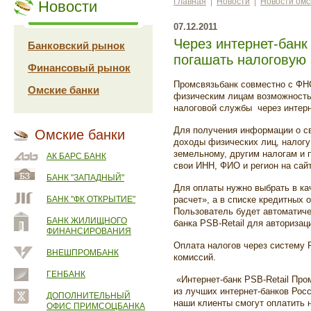
Главная
|
Новости
|
Новости омс
Новости
07.12.2011
Через интернет-банк
Банковский рынок
погашать налоговую
Финансовый рынок
Промсвязьбанк совместно с ФНС
Омские банки
физическим лицам возможность 
налоговой службы через интерн
Для получения информации о св
Омские банки
доходы физических лиц, налогу
земельному, другим налогам и 
АК БАРС БАНК
свои ИНН, ФИО и регион на са
БАНК "ЗАПАДНЫЙ"
Для оплаты нужно выбрать в ка
БАНК "ФК ОТКРЫТИЕ"
расчет», а в списке кредитных 
Пользователь будет автоматиче
БАНК ЖИЛИЩНОГО
банка PSB-Retail для авториза
ФИНАНСИРОВАНИЯ
Оплата налогов через систему 
ВНЕШПРОМБАНК
комиссий.
ГЕНБАНК
«Интернет-банк PSB-Retail Про
из лучших интернет-банков Рос
ДОПОЛНИТЕЛЬНЫЙ
наши клиенты смогут оплатить н
ОФИС ПРИМСОЦБАНКА