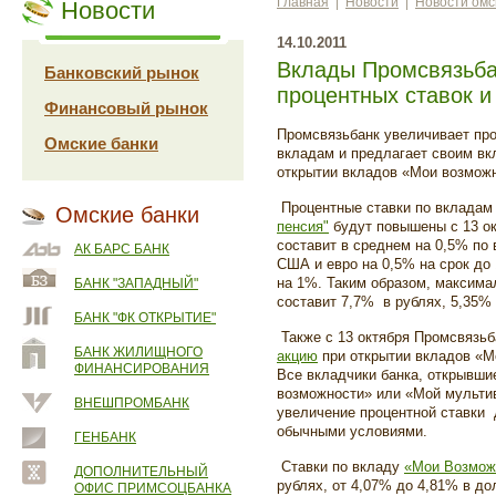
Главная
|
Новости
|
Новости омс
Новости
14.10.2011
Вклады Промсвязьба
Банковский рынок
процентных ставок 
Финансовый рынок
Промсвязьбанк увеличивает пр
Омские банки
вкладам и предлагает своим в
открытии вкладов
«Мои возмож
Процентные ставки по вклада
Омские банки
пенсия"
будут повышены с 13 ок
составит в среднем на 0,5% по
АК БАРС БАНК
США и евро на 0,5% на срок до 
на 1%. Таким образом, максима
БАНК "ЗАПАДНЫЙ"
составит 7,7%
в рублях, 5,35%
БАНК "ФК ОТКРЫТИЕ"
Также с 13 октября Промсвязьб
БАНК ЖИЛИЩНОГО
акцию
при открытии вкладов
«М
ФИНАНСИРОВАНИЯ
Все вкладчики банка, открывш
возможности
» или
«Мой мульти
ВНЕШПРОМБАНК
увеличение процентной ставки
обычными условиями.
ГЕНБАНК
Ставки по вкладу
«Мои Возмож
ДОПОЛНИТЕЛЬНЫЙ
рублях, от 4,07% до 4,81% в д
ОФИС ПРИМСОЦБАНКА