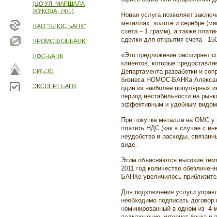
(ЦО УЛ. МАРШАЛА
ЖУКОВА, 74/1)
Новая услуга позволяет заключ
металлах: золоте и серебре (м
ПАО "ПЛЮС БАНК"
счета – 1 грамм), а также плат
сделки для открытия счета - 15
ПРОМСВЯЗЬБАНК
«Это предложение расширяет с
ПФС-БАНК
клиентов, которые предоставл
СИБЭС
Департамента разработки и соп
бизнеса НОМОС-БАНКа Александ
ЭКСПЕРТ БАНК
один из наиболее популярных и
период нестабильности на рынк
эффективным и удобным видом 
При покупке металла на ОМС у 
платить НДС (как в случае с ин
неудобства и расходы, связанн
виде.
Этим объясняются высокие темп
2011 год количество обезличе
БАНКе увеличилось приблизител
Для подключения услуги управл
необходимо подписать договор 
номинированный в одном из 4 м
подключение интернет-банка и 