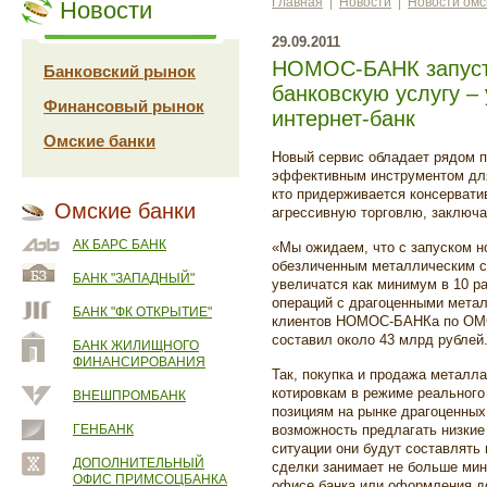
Главная
|
Новости
|
Новости омс
Новости
29.09.2011
НОМОС-БАНК запуст
Банковский рынок
банковскую услугу 
Финансовый рынок
интернет-банк
Омские банки
Новый сервис обладает рядом 
эффективным инструментом для 
кто придерживается консервативн
Омские банки
агрессивную торговлю, заключ
АК БАРС БАНК
«Мы ожидаем, что с запуском н
обезличенным металлическим с
БАНК "ЗАПАДНЫЙ"
увеличатся как минимум в 10 ра
операций с драгоценными мета
БАНК "ФК ОТКРЫТИЕ"
клиентов НОМОС-БАНКа по ОМС 
составил около 43 млрд рублей
БАНК ЖИЛИЩНОГО
ФИНАНСИРОВАНИЯ
Так, покупка и продажа метал
котировкам в режиме реальног
ВНЕШПРОМБАНК
позициям на рынке драгоценн
ГЕНБАНК
возможность предлагать низкие
ситуации они будут составлять
ДОПОЛНИТЕЛЬНЫЙ
сделки занимает не больше мину
ОФИС ПРИМСОЦБАНКА
офисе банка или оформления д