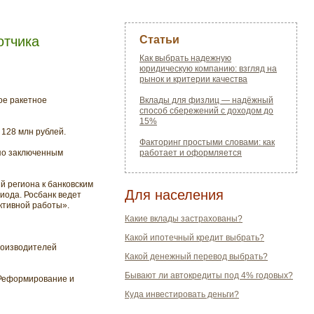
отчика
Статьи
Как выбрать надежную
юридическую компанию: взгляд на
рынок и критерии качества
ое ракетное
Вклады для физлиц — надёжный
способ сбережений с доходом до
15%
 128 млн рублей.
Факторинг простыми словами: как
по заключенным
работает и оформляется
 региона к банковским
Для населения
иода. Росбанк ведет
ктивной работы».
Какие вклады застрахованы?
Какой ипотечный кредит выбрать?
роизводителей
Какой денежный перевод выбрать?
Бывают ли автокредиты под 4% годовых?
«Реформирование и
Куда инвестировать деньги?