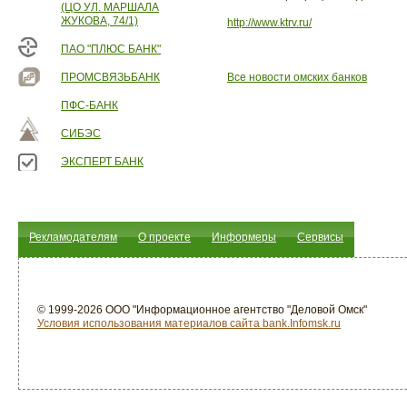
(ЦО УЛ. МАРШАЛА
ЖУКОВА, 74/1)
http://www.ktrv.ru/
ПАО "ПЛЮС БАНК"
ПРОМСВЯЗЬБАНК
Все новости омских банков
ПФС-БАНК
СИБЭС
ЭКСПЕРТ БАНК
Рекламодателям
О проекте
Информеры
Сервисы
© 1999-2026 ООО "Информационное агентство "Деловой Омск"
Условия использования материалов сайта bank.Infomsk.ru