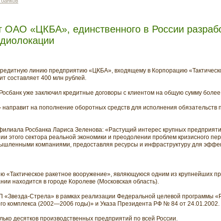
 банков
т ОАО «ЦКБА», единственного в России разраб
адиолокации
кредитную линию предприятию «ЦКБА», входящему в Корпорацию «Тактическ
т составляет 400 млн рублей.
Росбанк уже заключил кредитные договоры с клиентом на общую сумму более
направит на пополнение оборотных средств для исполнения обязательств 
филиала Росбанка Лариса Зеленова: «Растущий интерес крупных предприятий
нии этого сектора реальной экономики и преодолении проблем кризисного пер
мышленными компаниями, предоставляя ресурсы и инфраструктуру для эффе
ю «Тактическое ракетное вооружение», являющуюся одним из крупнейших п
нии находится в городе Королеве (Московская область).
П «Звезда-Стрела» в рамках реализации Федеральной целевой программы 
 комплекса (2002—2006 годы)» и Указа Президента РФ № 84 от 24.01.2002.
олько десятков производственных предприятий по всей России.