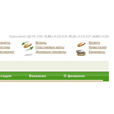
Курсы валют ЦБ РФ:
USD:
71.83
(+0.15) EUR:
87.21
(-0.12) KZT:
16.83
(+0.05)
редиты
Вклады
Валюта
потека
Пластиковые карты
Инвестиции
втокредит
Денежные переводы
Банкоматы
ьтации
Вакансии
О финансах