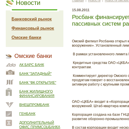
Главная
|
Новости
|
Новости омских
Новости
15.08.2011
Росбанк финансируе
Банковский рынок
пассивных систем р
Финансовый рынок
Омские банки
Омский филиал Росбанка открыл 
вооружение». Установленный лими
В рамках установленного лимита 
Омские банки
Кредитные средства ОАО «ЦКБА» 
АК БАРС БАНК
контрактам.
БАНК "ЗАПАДНЫЙ"
Комментирует директор Омского 
продуктам говорит о восстановле
БАНК "ФК ОТКРЫТИЕ"
активную работу с крупными про
БАНК ЖИЛИЩНОГО
ФИНАНСИРОВАНИЯ
ОАО «ЦКБА» входит в «Корпораци
ВНЕШПРОМБАНК
вооружений. Штаб-квартира компа
ГЕНБАНК
Корпорация создана на базе ГНЦ
развитие оборонно-промышленного
ДОПОЛНИТЕЛЬНЫЙ
ОФИС ПРИМСОЦБАНКА
В состав корпорации входит неск