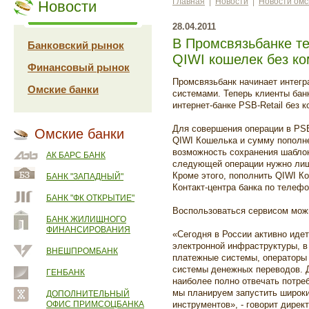
Главная
|
Новости
|
Новости омс
Новости
28.04.2011
В Промсвязьбанке т
Банковский рынок
QIWI кошелек без к
Финансовый рынок
Промсвязьбанк начинает интег
Омские банки
системами. Теперь клиенты бан
интернет-банке PSB-Retail без к
Для совершения операции в PSB
Омские банки
QIWI Кошелька и сумму пополне
возможность сохранения шаблон
АК БАРС БАНК
следующей операции нужно лиш
Кроме этого, пополнить QIWI 
БАНК "ЗАПАДНЫЙ"
Контакт-центра банка по телефо
БАНК "ФК ОТКРЫТИЕ"
Воспользоваться сервисом можн
БАНК ЖИЛИЩНОГО
ФИНАНСИРОВАНИЯ
«Сегодня в России активно иде
электронной инфраструктуры, в 
ВНЕШПРОМБАНК
платежные системы, операторы 
системы денежных переводов. Д
ГЕНБАНК
наиболее полно отвечать потре
мы планируем запустить широк
ДОПОЛНИТЕЛЬНЫЙ
ОФИС ПРИМСОЦБАНКА
инструментов», - говорит дирек