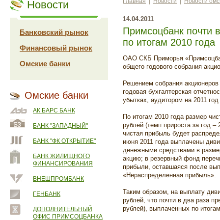
Главная
|
Новости
|
Новости омс
Новости
14.04.2011
Примсоцбанк почти 
Банковский рынок
по итогам 2010 года
Финансовый рынок
ОАО СКБ Приморья «Примсоцбан
Омские банки
общего годового собрания акци
Решением собрания акционеров 
годовая бухгалтерская отчетнос
Омские банки
убытках, аудитором на 2011 го
АК БАРС БАНК
По итогам 2010 года размер чис
рублей (темп прироста за год –
БАНК "ЗАПАДНЫЙ"
чистая прибыль будет распреде
БАНК "ФК ОТКРЫТИЕ"
июня 2011 года выплачены див
денежными средствами в размер
БАНК ЖИЛИЩНОГО
акцию; в резервный фонд переч
ФИНАНСИРОВАНИЯ
прибыли, оставшаяся после вып
«Нераспределенная прибыль».
ВНЕШПРОМБАНК
Таким образом, на выплату див
ГЕНБАНК
рублей, что почти в два раза п
рублей), выплаченных по итогам
ДОПОЛНИТЕЛЬНЫЙ
ОФИС ПРИМСОЦБАНКА