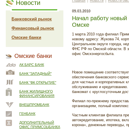
Главная
|
Новости
|
Новости омс
Новости
09.03.2010
Начал работу новый
Банковский рынок
Омске
Финансовый рынок
1 марта 2010 года филиал Прим
Омские банки
новому адресу: Жукова 74, кор
Центральном округе города, не
ФНС РФ по Омской области. В 
офис Омскэнергосбыта.
Омские банки
АК БАРС БАНК
Новое помещение соответствуе
БАНК "ЗАПАДНЫЙ"
обеспечения банковского серви
для частных и корпоративных кл
БАНК "ФК ОТКРЫТИЕ"
обслуживанию и кредитованию. 
БАНК ЖИЛИЩНОГО
банкомат с круглосуточным дос
ФИНАНСИРОВАНИЯ
Филиал по-прежнему предоставл
ВНЕШПРОМБАНК
организациям, полный комплекс 
ГЕНБАНК
Частным клиентам филиала пре
автокредитование, ипотека, вк
ДОПОЛНИТЕЛЬНЫЙ
корона», денежные переводы, 
ОФИС ПРИМСОЦБАНКА