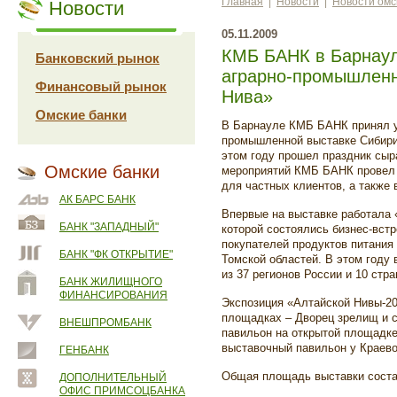
Главная
|
Новости
|
Новости омс
Новости
05.11.2009
КМБ БАНК в Барнаул
Банковский рынок
аграрно-промышленн
Финансовый рынок
Нива»
Омские банки
В Барнауле КМБ БАНК принял у
промышленной выставке Сибири 
этом году прошел праздник сыр
Омские банки
мероприятий КМБ БАНК провел 
для частных клиентов, а также
АК БАРС БАНК
Впервые на выставке работала 
БАНК "ЗАПАДНЫЙ"
которой состоялись бизнес-вст
покупателей продуктов питания 
БАНК "ФК ОТКРЫТИЕ"
Томской областей. В этом году
из 37 регионов России и 10 стра
БАНК ЖИЛИЩНОГО
ФИНАНСИРОВАНИЯ
Экспозиция «Алтайской Нивы-20
площадках – Дворец зрелищ и 
ВНЕШПРОМБАНК
павильон на открытой площадке
выставочный павильон у Краево
ГЕНБАНК
Общая площадь выставки состав
ДОПОЛНИТЕЛЬНЫЙ
ОФИС ПРИМСОЦБАНКА