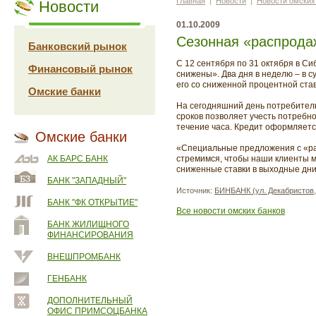
Главная
|
Новости
|
Новости омских
Новости
01.10.2009
Сезонная «распрода
Банковский рынок
С 12 сентября по 31 октября в С
Финансовый рынок
снижены». Два дня в неделю – в 
его со сниженной процентной став
Омские банки
На сегодняшний день потребител
сроков позволяет учесть потребно
течение часа. Кредит оформляется
Омские банки
«Специальные предложения с «ра
АК БАРС БАНК
стремимся, чтобы наши клиенты м
сниженные ставки в выходные дн
БАНК "ЗАПАДНЫЙ"
Источник:
БИНБАНК (ул. Декабристов,
БАНК "ФК ОТКРЫТИЕ"
Все новости омских банков
БАНК ЖИЛИЩНОГО
ФИНАНСИРОВАНИЯ
ВНЕШПРОМБАНК
ГЕНБАНК
ДОПОЛНИТЕЛЬНЫЙ
ОФИС ПРИМСОЦБАНКА