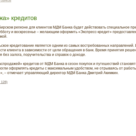
 банков
жа» кредитов
ибирском регионе для клиентов МДМ Банка будет действовать специальное п
субботу и воскресенье – желающим оформить «Экспресс-кредит» предоставле
кой.
ьское кредитование является одним из самых востребованных направлений. 
сти клиента в зависимости от цели обращения в банк. Время принятия решен
 без залога, поручительства и справок о доходе.
спродажей» кредитов от МДМ Банка в сезон покупок и путешествий становя
огли оформлять кредиты с максимальным удобством, не отрываясь от работ
и», – отмечает управляющий директор МДМ Банка Дмитрий Акимкин.
 128)