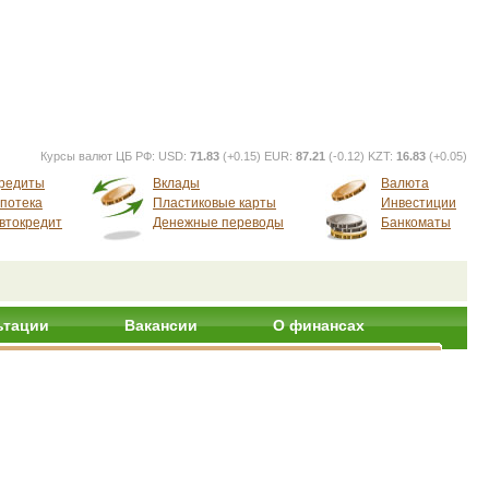
Курсы валют ЦБ РФ:
USD:
71.83
(+0.15) EUR:
87.21
(-0.12) KZT:
16.83
(+0.05)
редиты
Вклады
Валюта
потека
Пластиковые карты
Инвестиции
втокредит
Денежные переводы
Банкоматы
ьтации
Вакансии
О финансах