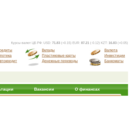
Курсы валют ЦБ РФ:
USD:
71.83
(+0.15) EUR:
87.21
(-0.12) KZT:
16.83
(+0.05)
редиты
Вклады
Валюта
потека
Пластиковые карты
Инвестиции
втокредит
Денежные переводы
Банкоматы
ьтации
Вакансии
О финансах