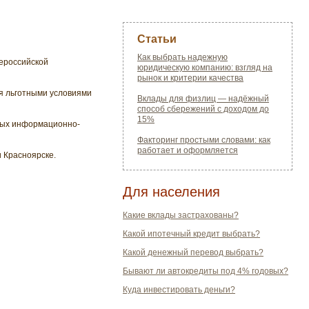
Статьи
Как выбрать надежную
ероссийской
юридическую компанию: взгляд на
рынок и критерии качества
я льготными условиями
Вклады для физлиц — надёжный
способ сбережений с доходом до
15%
нных информационно-
Факторинг простыми словами: как
работает и оформляется
 Красноярске.
Для населения
Какие вклады застрахованы?
Какой ипотечный кредит выбрать?
Какой денежный перевод выбрать?
Бывают ли автокредиты под 4% годовых?
Куда инвестировать деньги?