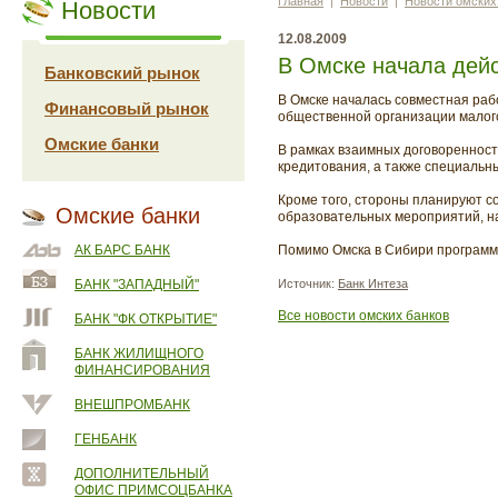
Главная
|
Новости
|
Новости омских
Новости
12.08.2009
В Омске начала дей
Банковский рынок
В Омске началась совместная ра
Финансовый рынок
общественной организации малог
Омские банки
В рамках взаимных договореннос
кредитования, а также специаль
Кроме того, стороны планируют с
Омские банки
образовательных мероприятий, н
АК БАРС БАНК
Помимо Омска в Сибири программ
БАНК "ЗАПАДНЫЙ"
Источник:
Банк Интеза
Все новости омских банков
БАНК "ФК ОТКРЫТИЕ"
БАНК ЖИЛИЩНОГО
ФИНАНСИРОВАНИЯ
ВНЕШПРОМБАНК
ГЕНБАНК
ДОПОЛНИТЕЛЬНЫЙ
ОФИС ПРИМСОЦБАНКА