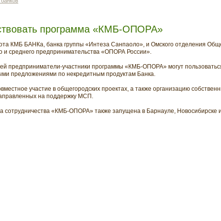
 банков
ствовать программа «КМБ-ОПОРА»
бота КМБ БАНКа, банка группы «Интеза Санпаоло», и Омского отделения Общ
о и среднего предпринимательства «ОПОРА России».
тей предприниматели-участники программы «КМБ-ОПОРА» могут пользоватьс
ными предложениями по некредитным продуктам Банка.
овместное участие в общегородских проектах, а также организацию собстве
аправленных на поддержку МСП.
а сотрудничества «КМБ-ОПОРА» также запущена в Барнауле, Новосибирске и