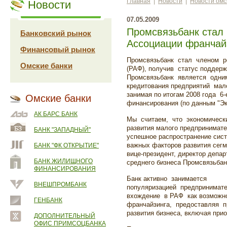
Главная
|
Новости
|
Новости омс
Новости
07.05.2009
Промсвязьбанк стал
Банковский рынок
Ассоциации франчай
Финансовый рынок
Промсвязьбанк стал членом р
Омские банки
(РАФ), получив статус поддер
Промсвязьбанк является одни
кредитования предприятий мало
занимая по итогам 2008 года 6
Омские банки
финансирования (по данным "Эк
АК БАРС БАНК
Мы считаем, что экономически
развития малого предпринимате
БАНК "ЗАПАДНЫЙ"
успешное распространение сис
важных факторов развития сег
БАНК "ФК ОТКРЫТИЕ"
вице-президент, директор депар
БАНК ЖИЛИЩНОГО
среднего бизнеса Промсвязьбан
ФИНАНСИРОВАНИЯ
Банк активно занимается
ВНЕШПРОМБАНК
популяризацией предпринимат
вхождение в РАФ как возможн
ГЕНБАНК
франчайзинга, предоставляя 
развития бизнеса, включая при
ДОПОЛНИТЕЛЬНЫЙ
ОФИС ПРИМСОЦБАНКА