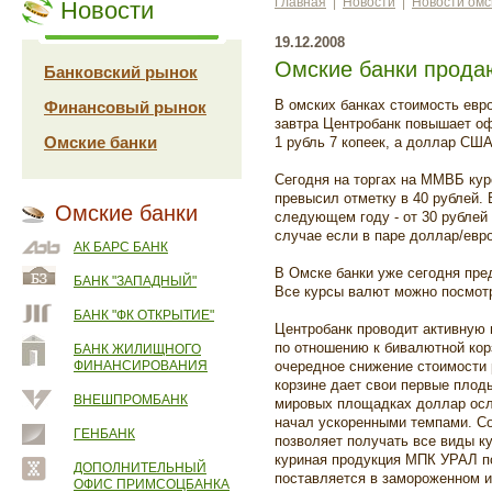
Главная
|
Новости
|
Новости омс
Новости
19.12.2008
Омские банки продаю
Банковский рынок
В омских банках стоимость евр
Финансовый рынок
завтра Центробанк повышает о
Омские банки
1 рубль 7 копеек, а доллар США
Сегодня на торгах на ММВБ кур
превысил отметку в 40 рублей. 
Омские банки
следующем году - от 30 рублей 8
случае если в паре доллар/евро
АК БАРС БАНК
В Омске банки уже сегодня пред
БАНК "ЗАПАДНЫЙ"
Все курсы валют можно посмот
БАНК "ФК ОТКРЫТИЕ"
Центробанк проводит активную 
по отношению к бивалютной кор
БАНК ЖИЛИЩНОГО
ФИНАНСИРОВАНИЯ
очередное снижение стоимости 
корзине дает свои первые плоды
ВНЕШПРОМБАНК
мировых площадках доллар осл
начал ускоренными темпами. Со
ГЕНБАНК
позволяет получать все виды к
куриная продукция МПК УРАЛ по
ДОПОЛНИТЕЛЬНЫЙ
поставляется в замороженном 
ОФИС ПРИМСОЦБАНКА