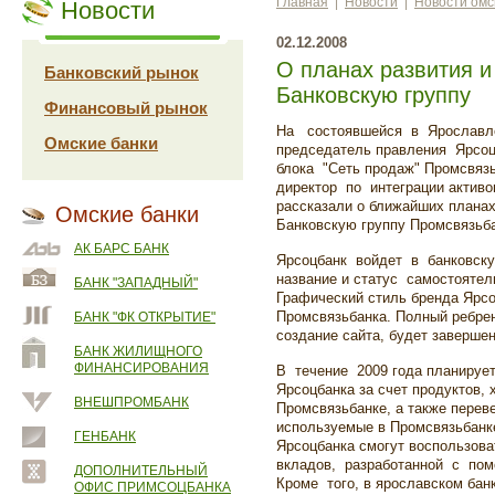
Главная
|
Новости
|
Новости омс
Новости
02.12.2008
О планах развития и
Банковский рынок
Банковскую группу
Финансовый рынок
На состоявшейся в Ярославле
Омские банки
председатель правления Ярсоц
блока "Сеть продаж" Промсвя
директор по интеграции актив
рассказали о ближайших планах
Омские банки
Банковскую группу Промсвязьба
АК БАРС БАНК
Ярсоцбанк войдет в банковскую
название и статус самостояте
БАНК "ЗАПАДНЫЙ"
Графический стиль бренда Яр
Промсвязьбанка. Полный ребре
БАНК "ФК ОТКРЫТИЕ"
создание сайта, будет завершен
БАНК ЖИЛИЩНОГО
ФИНАНСИРОВАНИЯ
В течение 2009 года планируе
Ярсоцбанка за счет продуктов,
ВНЕШПРОМБАНК
Промсвязьбанке, а также перев
используемые в Промсвязьбанк
ГЕНБАНК
Ярсоцбанка смогут воспользов
вкладов, разработанной с по
ДОПОЛНИТЕЛЬНЫЙ
Кроме того, в ярославском банк
ОФИС ПРИМСОЦБАНКА