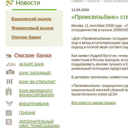
Главная
|
Новости
|
Новости омских
Новости
12.09.2008
«Промсвязьбанк» ст
Банковский рынок
Москва, 11 сентября 2008 года -
Финансовый рынок
сотрудничестве в сезоне 2008/20
Омские банки
«Для «Промсвязьбанка» сотрудниче
еще и вклад в популяризацию здо
подход в полной мере соответств
Омские банки
Как заявил Андрей Ватутин, гене
известным в России брендом, асс
АК БАРС БАНК
поддерживать реноме лучшего в Е
уникальный потенциал представляе
БАНК "ЗАПАДНЫЙ"
В договоре прописаны совместные
БАНК "ФК ОТКРЫТИЕ"
«Промсвязьбанк» традиционно уд
национальной женской сборной к
БАНК ЖИЛИЩНОГО
баскетбольного клуба ЦСКА
ФИНАНСИРОВАНИЯ
Все новости омских банков
ВНЕШПРОМБАНК
ГЕНБАНК
ДОПОЛНИТЕЛЬНЫЙ
ОФИС ПРИМСОЦБАНКА