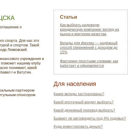
 ЦСКА
Статьи
Как выбрать надежную
соглашение о
юридическую компанию: взгляд на
рынок и критерии качества
го спорта. Для нас это
Вклады для физлиц — надёжный
урой и спортом. Такой
способ сбережений с доходом до
ндр Левковский.
15%
инансового учреждения и
Факторинг простыми словами: как
а поможет нашему клубу
работает и оформляется
асно понимает, какой
бавил г-н Ватутин.
Для населения
еральным партнером
Какие вклады застрахованы?
итульным спонсором
Какой ипотечный кредит выбрать?
Какой денежный перевод выбрать?
Бывают ли автокредиты под 4% годовых?
Куда инвестировать деньги?