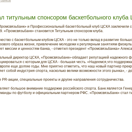
 банков
ал титульным спонсором баскетбольного клуба
 «Промсвязьбанк» и Профессиональный баскетбольный клуб ЦСКА заключили 
09. «Промсвязьбанк» становится Титульным спонсором клуба.
ство с баскетбольным клубом ЦСКА - это не только вклад в развитие большо
рового образа жизни, привлечение молодежи к регулярным занятиям физкульт
ует миссии и ценностям банка, - отметил президент «Промсвязьбанка» Алекса
ральный директор ЦСКА, «Промсвязьбанк»-обладает репутацией надежного ф
оциироваться с которым для ЦСКА - большая честь. «Надеемся,что поддержк
вропе еще долгие годы. Мне приятно отметить, что наш новый партнер прекр
т собой индустрия спорта, насколько велики возможности этого рынка», - до
 PR-акции, специальные проекты и другие направления сотрудничества.
еляет большое внимание поддержке российского спорта. Банк является Ген
оманды по футболу и официальным партнером РФС. «Промсвязьбанк» стал т