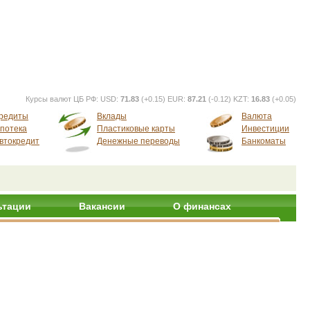
Курсы валют ЦБ РФ:
USD:
71.83
(+0.15) EUR:
87.21
(-0.12) KZT:
16.83
(+0.05)
редиты
Вклады
Валюта
потека
Пластиковые карты
Инвестиции
втокредит
Денежные переводы
Банкоматы
ьтации
Вакансии
О финансах