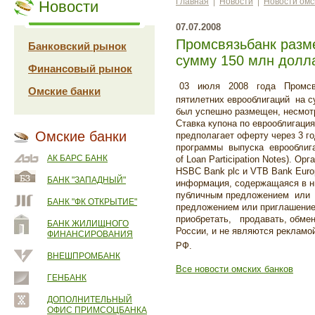
Главная
|
Новости
|
Новости омс
Новости
07.07.2008
Промсвязьбанк разм
Банковский рынок
сумму 150 млн дол
Финансовый рынок
03 июля 2008 года Промсв
Омские банки
пятилетних еврооблигаций на
был успешно размещен, несмо
Ставка купона по еврооблигаци
Омские банки
предполагает оферту через 3 
программы выпуска еврооблига
АК БАРС БАНК
of Loan Participation Notes). О
HSBC Bank plc и VTB Bank Euro
БАНК "ЗАПАДНЫЙ"
информация, содержащаяся в н
публичным предложением или 
БАНК "ФК ОТКРЫТИЕ"
предложением или приглашен
приобретать, продавать, обмен
БАНК ЖИЛИЩНОГО
России, и не являются рекламо
ФИНАНСИРОВАНИЯ
РФ.
ВНЕШПРОМБАНК
Все новости омских банков
ГЕНБАНК
ДОПОЛНИТЕЛЬНЫЙ
ОФИС ПРИМСОЦБАНКА