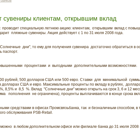
 банков
т сувениры клиентам, открывшим вклад
к проводит специальную летнюю акцию: клиентам, открывшим вклад с пов
арит пляжные сувениры. Акция действует с 1 по 31 июля 2008 года.
олнечные дни", то ему для получения сувенира достаточно обратиться в оф
ь паспорт.
 повышенными процентами и выгодными дополнительными возможностями.
00 рублей, 500 долларов США или 500 евро. Ставки для минимальной суммы
в долларах США и евро. Максимальные проценты по вкладу в рублях, долларах
 %, 8,5% и 8,5 %. Вклад "Солнечные дни" можно открыть на срок 3, 6 и 12 м
а пополнения не ограничена), проценты выплачиваются в конце срока вкл
ыми средствами в офисах Промсвязьбанка, так и безналичным способом, в 
ого обслуживания PSB-Retail.
можно в любом дополнительном офисе или филиале банка до 31 июля 2008 г