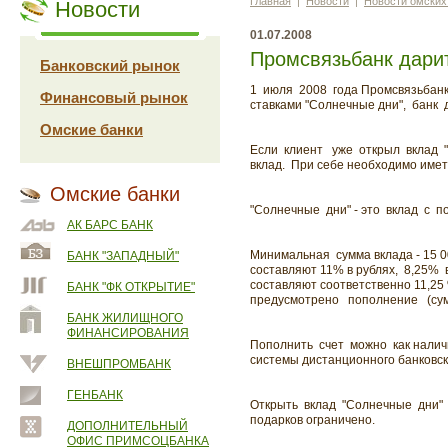
Главная
|
Новости
|
Новости омских
Новости
01.07.2008
Промсвязьбанк дари
Банковский рынок
1 июля 2008 года Промсвязьбан
Финансовый рынок
ставками "Солнечные дни", банк д
Омские банки
Если клиент уже открыл вклад "С
вклад. При себе необходимо имет
Омские банки
"Солнечные дни" - это вклад с
АК БАРС БАНК
Минимальная сумма вклада - 15 0
БАНК "ЗАПАДНЫЙ"
составляют 11% в рублях, 8,25% 
составляют соответственно 11,25
БАНК "ФК ОТКРЫТИЕ"
предусмотрено пополнение (сумм
БАНК ЖИЛИЩНОГО
ФИНАНСИРОВАНИЯ
Пополнить счет можно как наличн
системы дистанционного банковск
ВНЕШПРОМБАНК
ГЕНБАНК
Открыть вклад "Солнечные дни" 
подарков ограничено.
ДОПОЛНИТЕЛЬНЫЙ
ОФИС ПРИМСОЦБАНКА