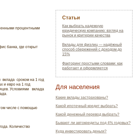
Статьи
Как выбрать надежную
ышенными процентными
юридическую компанию: взгляд на
рынок и критерии качества
Вклады для физлиц — надёжный
ис банка, где открыт
способ сбережений с доходом до
15%
Факторинг простыми словами: как
работает и оформляется
 вклада сроком на 1 год
 и евро на 1 год
Для населения
есяцев. Условиями вклада
ада.
Какие вклады застрахованы?
Какой ипотечный кредит выбрать?
том числе с помощью
Какой денежный перевод выбрать?
Бывают ли автокредиты под 4% годовых?
ода. Количество
Куда инвестировать деньги?