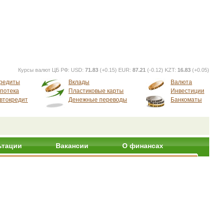
Курсы валют ЦБ РФ:
USD:
71.83
(+0.15) EUR:
87.21
(-0.12) KZT:
16.83
(+0.05)
редиты
Вклады
Валюта
потека
Пластиковые карты
Инвестиции
втокредит
Денежные переводы
Банкоматы
ьтации
Вакансии
О финансах