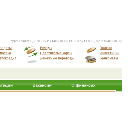
Курсы валют ЦБ РФ:
USD:
71.83
(+0.15) EUR:
87.21
(-0.12) KZT:
16.83
(+0.05)
редиты
Вклады
Валюта
потека
Пластиковые карты
Инвестиции
втокредит
Денежные переводы
Банкоматы
ьтации
Вакансии
О финансах