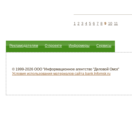
1
2
3
4
5
6
7
8
9
10
11
Рекламодателям
О проекте
Информеры
Сервисы
© 1999-2026 ООО "Информационное агентство "Деловой Омск"
Условия использования материалов сайта bank.Infomsk.ru