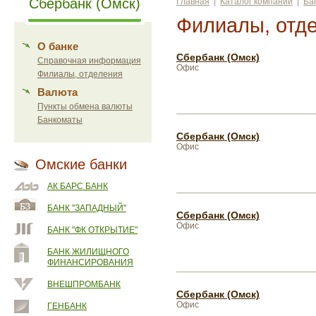
Сбербанк (Омск)
Главная
|
Каталог компаний
|
Ба
Филиалы, отд
О банке
Сбербанк (Омск)
Справочная информация
Офис
Филиалы, отделения
Валюта
Пункты обмена валюты
Банкоматы
Сбербанк (Омск)
Офис
Омские банки
АК БАРС БАНК
БАНК "ЗАПАДНЫЙ"
Сбербанк (Омск)
Офис
БАНК "ФК ОТКРЫТИЕ"
БАНК ЖИЛИЩНОГО
ФИНАНСИРОВАНИЯ
ВНЕШПРОМБАНК
Сбербанк (Омск)
Офис
ГЕНБАНК