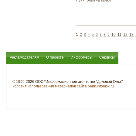
Пункт обмена валют
1
2
3
4
5
6
7
8
9
10
11
12
13
Рекламодателям
О проекте
Информеры
Сервисы
© 1999-2026 ООО "Информационное агентство "Деловой Омск"
Условия использования материалов сайта bank.Infomsk.ru