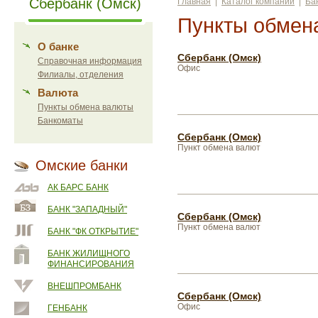
Сбербанк (Омск)
Главная
|
Каталог компаний
|
Ба
Пункты обмен
О банке
Сбербанк (Омск)
Справочная информация
Офис
Филиалы, отделения
Валюта
Пункты обмена валюты
Банкоматы
Сбербанк (Омск)
Пункт обмена валют
Омские банки
АК БАРС БАНК
БАНК "ЗАПАДНЫЙ"
Сбербанк (Омск)
Пункт обмена валют
БАНК "ФК ОТКРЫТИЕ"
БАНК ЖИЛИЩНОГО
ФИНАНСИРОВАНИЯ
ВНЕШПРОМБАНК
Сбербанк (Омск)
Офис
ГЕНБАНК