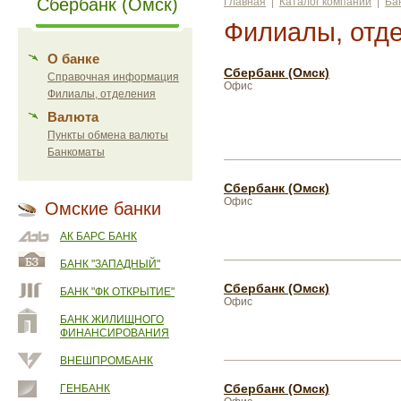
Сбербанк (Омск)
Главная
|
Каталог компаний
|
Ба
Филиалы, отд
О банке
Сбербанк (Омск)
Справочная информация
Офис
Филиалы, отделения
Валюта
Пункты обмена валюты
Банкоматы
Сбербанк (Омск)
Офис
Омские банки
АК БАРС БАНК
БАНК "ЗАПАДНЫЙ"
Сбербанк (Омск)
БАНК "ФК ОТКРЫТИЕ"
Офис
БАНК ЖИЛИЩНОГО
ФИНАНСИРОВАНИЯ
ВНЕШПРОМБАНК
Сбербанк (Омск)
ГЕНБАНК