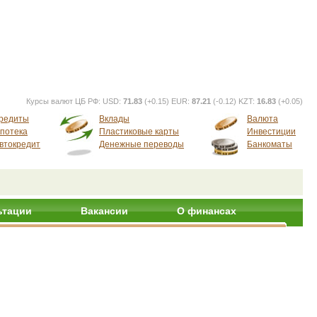
Курсы валют ЦБ РФ:
USD:
71.83
(+0.15) EUR:
87.21
(-0.12) KZT:
16.83
(+0.05)
редиты
Вклады
Валюта
потека
Пластиковые карты
Инвестиции
втокредит
Денежные переводы
Банкоматы
ьтации
Вакансии
О финансах