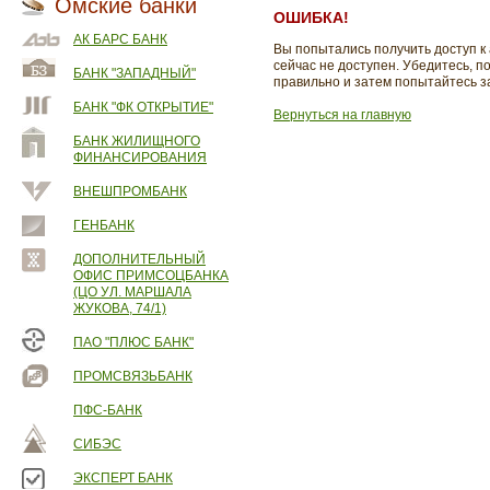
Омские банки
ОШИБКА!
АК БАРС БАНК
Вы попытались получить доступ к
сейчас не доступен. Убедитесь, п
БАНК "ЗАПАДНЫЙ"
правильно и затем попытайтесь з
БАНК "ФК ОТКРЫТИЕ"
Вернуться на главную
БАНК ЖИЛИЩНОГО
ФИНАНСИРОВАНИЯ
ВНЕШПРОМБАНК
ГЕНБАНК
ДОПОЛНИТЕЛЬНЫЙ
ОФИС ПРИМСОЦБАНКА
(ЦО УЛ. МАРШАЛА
ЖУКОВА, 74/1)
ПАО "ПЛЮС БАНК"
ПРОМСВЯЗЬБАНК
ПФС-БАНК
СИБЭС
ЭКСПЕРТ БАНК