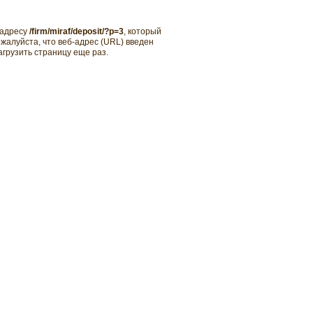
 адресу
/firm/miraf/deposit/?p=3
, который
ожалуйста, что веб-адрес (URL) введен
агрузить страницу еще раз.