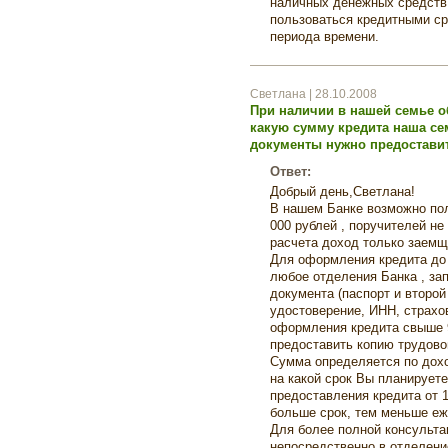
наличных денежных средств,
пользоваться кредитными ср
периода времени.
Светлана | 28.10.2008
При наличии в нашей семье об
какую сумму кредита наша се
документы нужно предостави
Ответ:
Добрый день,Светлана!
В нашем Банке возможно пол
000 рублей , поручителей не
расчета доход только заемщ
Для оформления кредита до 
любое отделения Банка , зап
документа (паспорт и второй
удостоверение, ИНН, страхо
оформления кредита свыше 
предоставить копию трудово
Сумма определяется по доход
на какой срок Вы планирует
предоставления кредита от 1
больше срок, тем меньше е
Для более полной консульта
непосредственно в отделение