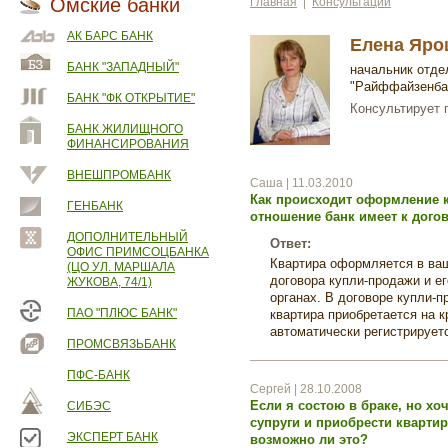
Омские банки
Главная
|
Консультации
АК БАРС БАНК
Елена Яр
БАНК "ЗАПАДНЫЙ"
начальник отде
"Райффайзенба
БАНК "ФК ОТКРЫТИЕ"
Консультирует 
БАНК ЖИЛИЩНОГО
ФИНАНСИРОВАНИЯ
ВНЕШПРОМБАНК
Саша | 11.03.2010
Как происходит оформление 
ГЕНБАНК
отношение банк имеет к дого
ДОПОЛНИТЕЛЬНЫЙ
Ответ:
ОФИС ПРИМСОЦБАНКА
Квартира оформляется в ва
(ЦО УЛ. МАРШАЛА
договора купли-продажи и ег
ЖУКОВА, 74/1)
органах. В договоре купли-
ПАО "ПЛЮС БАНК"
квартира приобретается на к
автоматически регистрируетс
ПРОМСВЯЗЬБАНК
ПФС-БАНК
Сергей | 28.10.2008
Если я состою в браке, но хо
СИБЭС
супруги и приобрести кварти
ЭКСПЕРТ БАНК
возможно ли это?