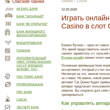
Омские банки
Главная
|
Статьи
АК БАРС БАНК
12.05.2020
Играть онлайн 
БАНК "ЗАПАДНЫЙ"
Casino в слот
БАНК "ФК ОТКРЫТИЕ"
БАНК ЖИЛИЩНОГО
ФИНАНСИРОВАНИЯ
ВНЕШПРОМБАНК
Казино Вулкан – одно из самых 
Это яркий представитель качест
ГЕНБАНК
сможет заработать и с пользой
Вулкан онлайн
казино хочет ка
ДОПОЛНИТЕЛЬНЫЙ
ОФИС ПРИМСОЦБАНКА
Основным преимуществом игров
(ЦО УЛ. МАРШАЛА
ЖУКОВА, 74/1)
ассортимент, который и стал з
Несмотря на это, многие польз
ПАО "ПЛЮС БАНК"
за ставки. Не важно, какой режи
автомат Cat Queen будет прибы
ПРОМСВЯЗЬБАНК
аппарат предлагает пользовате
обертке. Вы откроете для себя 
ПФС-БАНК
тренироваться.
СИБЭС
Как управлять аппа
ЭКСПЕРТ БАНК