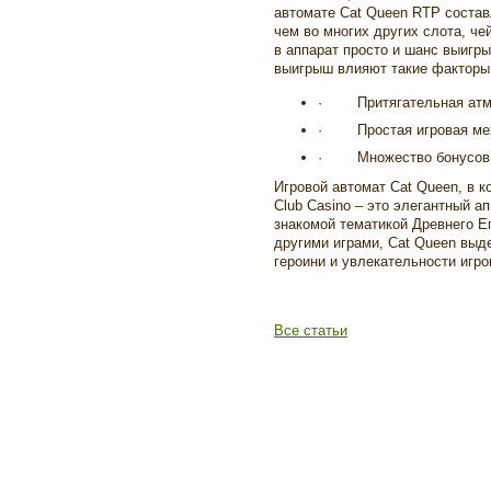
автомате
Cat
Queen
RTP
состав
чем во многих других слота, че
в аппарат просто и шанс выигр
выигрыш влияют такие факторы
·
Притягательная ат
·
Простая игровая ме
·
Множество бонусов
Игровой автомат
Cat
Queen
, в 
Club Casino – это элегантный а
знакомой тематикой Древнего Е
другими играми,
Cat
Queen
выде
героини и увлекательности игро
Все статьи