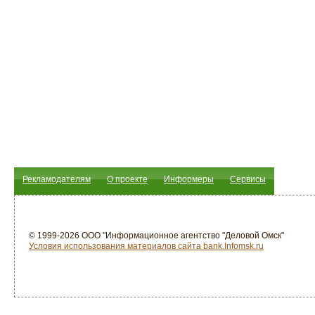
Рекламодателям
О проекте
Информеры
Сервисы
© 1999-2026 ООО "Информационное агентство "Деловой Омск"
Условия использования материалов сайта bank.Infomsk.ru