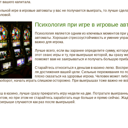
от вашего капитала.
ельной игре в игровые автоматы у вас не получается выиграть, то лучше сдел
оловой.
Психология при игре в игровые а
Психология является одним из ключевых моментов при 
автоматы. Хорошая стрессоустойчивость и умение упра
важно для игрока.
Лучше всего, если вы заранее определите сумму, котору
этот сеанс игры и ту, при выигрыше которой, вы сразу же
поможет вам не заигрываться и получать большую приб
Старайтесь относиться к деньгам в казино легко. Воспр
ля достижения вашей цели. Сильные переживания по п
плохо сказаться на здоровье игрока. Человек может либ
аоборот, начать играть слишком осторожно. При выигрышах тоже важно не вой
 в казино, лучше сразу прекратить игру недели на две. Потратьте выигранны
нтом, но при этом не старайтесь заработать еще больше и прямо сейчас. Жад
роигрыши случаются как раз после выигрышей.