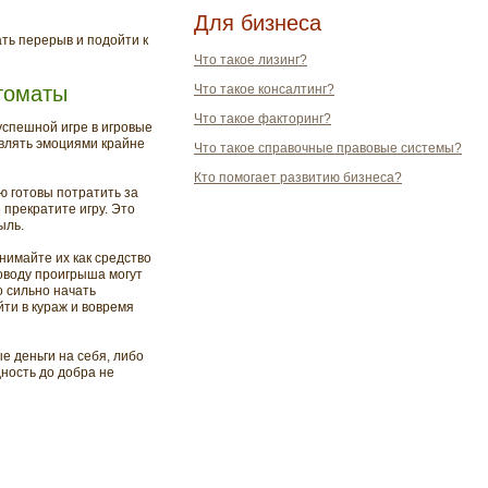
Для бизнеса
ать перерыв и подойти к
Что такое лизинг?
втоматы
Что такое консалтинг?
Что такое факторинг?
успешной игре в игровые
влять эмоциями крайне
Что такое справочные правовые системы?
Кто помогает развитию бизнеса?
ю готовы потратить за
 прекратите игру. Это
ыль.
инимайте их как средство
оводу проигрыша могут
о сильно начать
ти в кураж и вовремя
е деньги на себя, либо
ность до добра не