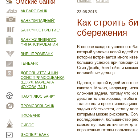
Омские банки
Главная
|
Статьи
АК БАРС БАНК
22.08.2013
Как строить б
БАНК "ЗАПАДНЫЙ"
сбережения
БАНК "ФК ОТКРЫТИЕ"
БАНК ЖИЛИЩНОГО
ФИНАНСИРОВАНИЯ
В основе каждого успешного би
который увлечен новой идеей с
ВНЕШПРОМБАНК
истории встречается много изв
больших успехов при помощи св
ГЕНБАНК
Стив Джобс, Бил Гейтс и множе
величайшие дельцы.
ДОПОЛНИТЕЛЬНЫЙ
ОФИС ПРИМСОЦБАНКА
(ЦО УЛ. МАРШАЛА
Однако, с одной идеей много н
ЖУКОВА, 74/1)
капитал. Можно, например, иска
сложная задача, потому что их 
ПАО "ПЛЮС БАНК"
действительно хороша, чтобы в
только если проект инновацион
ПРОМСВЯЗЬБАНК
задача облегчается, если у чел
которыми можно рисковать. Сог
ПФС-БАНК
исследования, большинство ре
самым лучшим источником для о
СИБЭС
опрошенных готовы пользоватьс
ЭКСПЕРТ БАНК