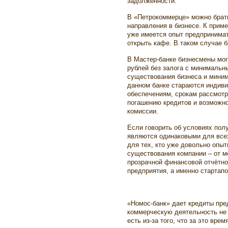
задолженности.
В «Петрокоммерце» можно брать
направления в бизнесе. К приме
уже имеется опыт предпринимат
открыть кафе. В таком случае 
В Мастер-банке бизнесмены мог
рублей без залога с минимальн
существования бизнеса и миним
данном банке стараются индиви
обеспечениям, срокам рассмотр
погашению кредитов и возможно
комиссии.
Если говорить об условиях пол
являются одинаковыми для все
для тех, кто уже довольно опыт
существования компании – от м
прозрачной финансовой отчётно
предприятия, а именно стартап
«Номос-банк» дает кредиты пре
коммерческую деятельность не
есть из-за того, что за это вр