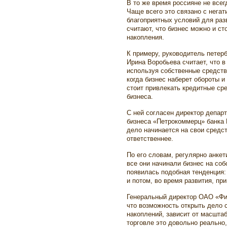
В то же время россияне не всег
Чаще всего это связано с нега
благоприятных условий для раз
считают, что бизнес можно и ст
накопления.
К примеру, руководитель петерб
Ирина Воробьева считает, что в
используя собственные средств
когда бизнес наберет обороты и
стоит привлекать кредитные ср
бизнеса.
С ней согласен директор депар
бизнеса «Петрокоммерц» банка 
дело начинается на свои средс
ответственнее.
По его словам, регулярно анкет
все они начинали бизнес на соб
появилась подобная тенденция:
и потом, во время развития, пр
Генеральный директор ОАО «Фи
что возможность открыть дело 
накоплений, зависит от масштаб
торговле это довольно реально,