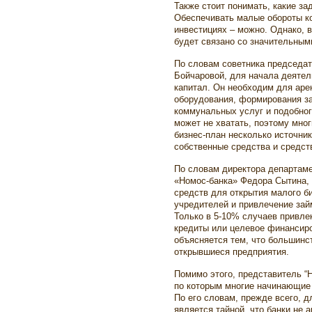
Также стоит понимать, какие за
Обеспечивать малые обороты к
инвестициях – можно. Однако, 
будет связано со значительным
По словам советника председат
Бойчаровой, для начала деятел
капитал. Он необходим для аре
оборудования, формирования з
коммунальных услуг и подобног
может не хватать, поэтому мно
бизнес-план несколько источник
собственные средства и средст
По словам директора департаме
«Номос-банка» Федора Сытина, 
средств для открытия малого б
учредителей и привлечение зай
Только в 5-10% случаев привле
кредиты или целевое финансиро
объясняется тем, что большинст
открывшиеся предприятия.
Помимо этого, представитель “
по которым многие начинающие 
По его словам, прежде всего, 
является тайной, что банки не 