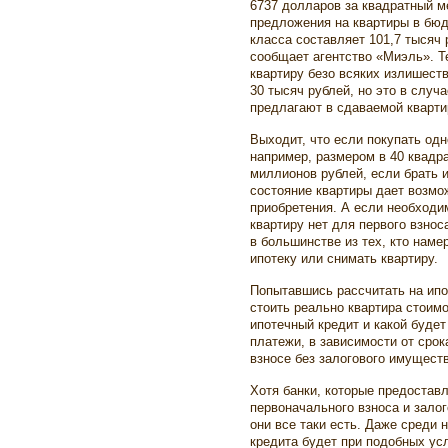
6737 долларов за квадратный м
предложения на квартиры в бюд
класса составляет 101,7 тысяч 
сообщает агентство «Миэль». 
квартиру безо всяких излишест
30 тысяч рублей, но это в случ
предлагают в сдаваемой кварти
Выходит, что если покупать од
например, размером в 40 квадра
миллионов рублей, если брать 
состояние квартиры дает возмо
приобретения. А если необходим
квартиру нет для первого взноса
в большинстве из тех, кто нам
ипотеку или снимать квартиру.
Попытавшись рассчитать на ипо
стоить реально квартира стоим
ипотечный кредит и какой буде
платежи, в зависимости от сро
взносе без залогового имуществ
Хотя банки, которые предостав
первоначального взноса и залог
они все таки есть. Даже среди 
кредита будет при подобных ус