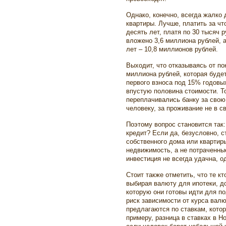
Однако, конечно, всегда жалко 
квартиры. Лучше, платить за чт
десять лет, платя по 30 тысяч 
вложено 3,6 миллиона рублей, а
лет – 10,8 миллионов рублей.
Выходит, что отказываясь от по
миллиона рублей, которая будет
первого взноса под 15% годовы
впустую половина стоимости. То
переплачивались банку за свою
человеку, за проживание не в с
Поэтому вопрос становится так
кредит? Если да, безусловно, с
собственного дома или квартиры
недвижимость, а не потраченны
инвестиция не всегда удачна, о
Стоит также отметить, что те к
выбирая валюту для ипотеки, д
которую они готовы идти для по
риск зависимости от курса вал
предлагаются по ставкам, кото
примеру, разница в ставках в Н