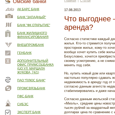
Омские банки
Главная
|
Статьи
АК БАРС БАНК
17.08.2013
Что выгоднее 
БАНК "ЗАПАДНЫЙ"
аренда?
БАНК "ФК ОТКРЫТИЕ"
БАНК ЖИЛИЩНОГО
ФИНАНСИРОВАНИЯ
Согласно статистике каждый де
жилья. Кто-то стремится получ
ВНЕШПРОМБАНК
просторное жилье, кому-то хоче
вообще хочет купить себе жилье,
ГЕНБАНК
Безусловно, хочется приобрести
своему усмотрению, а не снима
ДОПОЛНИТЕЛЬНЫЙ
ОФИС ПРИМСОЦБАНКА
менять под себя.
(ЦО УЛ. МАРШАЛА
ЖУКОВА, 74/1)
Но, купить новый дом или кварт
настолько популярно сдавать ж
ПАО "ПЛЮС БАНК"
недвижимость в аренду год от г
согласно данным агентств недв
ПРОМСВЯЗЬБАНК
стабилизировались и даже нача
ПФС-БАНК
Согласно данным июльской стат
«Миэль», средние цены новостр
СИБЭС
тысяч рублей за квадратный мет
долларах цена по сравнению с 
ЭКСПЕРТ БАНК