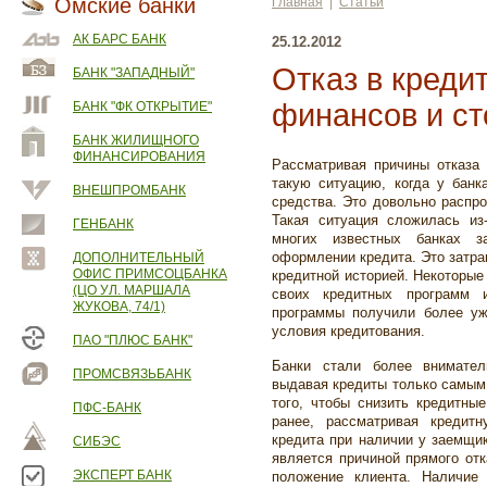
Омские банки
Главная
|
Статьи
АК БАРС БАНК
25.12.2012
Отказ в кредит
БАНК "ЗАПАДНЫЙ"
финансов и ст
БАНК "ФК ОТКРЫТИЕ"
БАНК ЖИЛИЩНОГО
ФИНАНСИРОВАНИЯ
Рассматривая причины отказа 
такую ситуацию, когда у бан
ВНЕШПРОМБАНК
средства. Это довольно распро
Такая ситуация сложилась из
ГЕНБАНК
многих известных банках з
оформлении кредита. Это затра
ДОПОЛНИТЕЛЬНЫЙ
ОФИС ПРИМСОЦБАНКА
кредитной историей. Некоторые
(ЦО УЛ. МАРШАЛА
своих кредитных программ 
ЖУКОВА, 74/1)
программы получили более уж
условия кредитования.
ПАО "ПЛЮС БАНК"
Банки стали более внимател
ПРОМСВЯЗЬБАНК
выдавая кредиты только самым
того, чтобы снизить кредитны
ПФС-БАНК
ранее, рассматривая кредит
кредита при наличии у заемщик
СИБЭС
является причиной прямого отк
ЭКСПЕРТ БАНК
положение клиента. Наличие