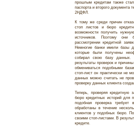
прошлым кредитам также стал
паспорта и второго документа т
2НДФЛ.
К тому же среди причин отказ
стоп листов и бюро кредит
возможности получить нужну
источников. Поэтому они 
рассмотрении кредитной заявк
Немногие банки имели базы д
которые были получены нео
собирал свою базу данных.
результаты проверок и причины
обмениваться подобными база
стоп-лист он практически не м
данных можно считать не про
проверку данных клиента созда
Теперь, проверяя кредитную з
бюро кредитных историй для 
подобная проверка требует 
обработаны в течение нескол
клиентов у подобных бюро. По
своими стоп-листами. В резуль
кредите.