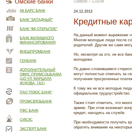
Омские банки
Главная
|
Статьи
АК БАРС БАНК
24.12.2012
Кредитные кар
БАНК "ЗАПАДНЫЙ"
БАНК "ФК ОТКРЫТИЕ"
На данный момент выражение «б
БАНК ЖИЛИЩНОГО
Многие молодые люди после со
ФИНАНСИРОВАНИЯ
родителей. Другие же сами могу
ВНЕШПРОМБАНК
Но, несмотря на это, не все ба
молодежи.
ГЕНБАНК
По давно сложившимся стереоти
ДОПОЛНИТЕЛЬНЫЙ
могут полностью отвечать за с
ОФИС ПРИМСОЦБАНКА
(ЦО УЛ. МАРШАЛА
получения просроченных плате
ЖУКОВА, 74/1)
К тому же не все молодые люди
ПАО "ПЛЮС БАНК"
официальное трудоустройство.
ПРОМСВЯЗЬБАНК
Также стоит отметить, что мног
армию. При этом возникает вопр
ПФС-БАНК
кредит, находясь на службе.
СИБЭС
При необходимости получить кр
обратить внимание на некоторы
ЭКСПЕРТ БАНК