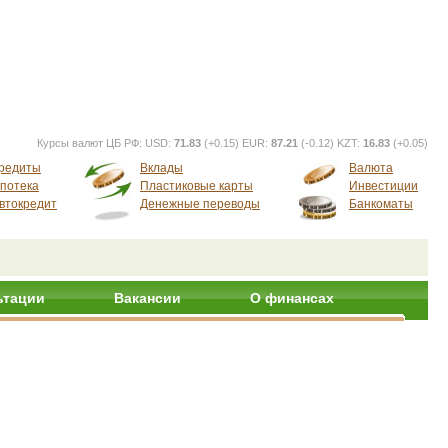
Курсы валют ЦБ РФ:
USD:
71.83
(+0.15) EUR:
87.21
(-0.12) KZT:
16.83
(+0.05)
редиты
Вклады
Валюта
потека
Пластиковые карты
Инвестиции
втокредит
Денежные переводы
Банкоматы
ьтации
Вакансии
О финансах