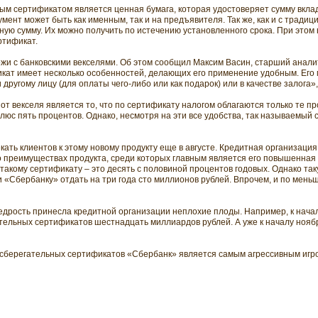
ым сертификатом является ценная бумага, которая удостоверяет сумму вклад
мент может быть как именным, так и на предъявителя. Так же, как и с тради
ую сумму. Их можно получить по истечению установленного срока. При этом
ртификат.
жи с банковскими векселями. Об этом сообщил Максим Васин, старший анал
икат имеет несколько особенностей, делающих его применение удобным. Его 
другому лицу (для оплаты чего-либо или как подарок) или в качестве залога»
т векселя является то, что по сертификату налогом облагаются только те пр
люс пять процентов. Однако, несмотря на эти все удобства, так называемый
кать клиентов к этому новому продукту еще в августе. Кредитная организаци
 преимуществах продукта, среди которых главным является его повышенная
 такому сертификату – это десять с половиной процентов годовых. Однако та
ли «Сбербанку» отдать на три года сто миллионов рублей. Впрочем, и по мен
едрость принесла кредитной организации неплохие плоды. Например, к начал
тельных сертификатов шестнадцать миллиардов рублей. А уже к началу ноябр
 сберегательных сертификатов «Сбербанк» является самым агрессивным игр