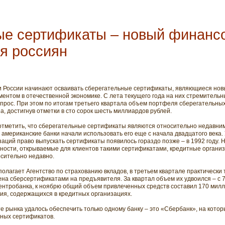
ые сертификаты – новый финанс
я россиян
 России начинают осваивать сберегательные сертификаты, являющиеся но
ментом в отечественной экономике. С лета текущего года на них стремитель
спрос. При этом по итогам третьего квартала объем портфеля сберегательны
за, достигнув отметки в сто сорок шесть миллиардов рублей.
отметить, что сберегательные сертификаты являются относительно недавни
 американские банки начали использовать его еще с начала двадцатого века.
заций право выпускать сертификаты появилось гораздо позже – в 1992 году. 
ности, открываемые для клиентов такими сертификатами, кредитные организ
осительно недавно.
полагает Агентство по страхованию вкладов, в третьем квартале практически 
ена сберсертификатами на предъявителя. За квартал объем их удвоился – с 
нтробанка, к ноябрю общий объем привлеченных средств составил 170 милли
ния, содержащихся в кредитных организациях.
е рынка удалось обеспечить только одному банку – это «Сбербанк», на кото
ьных сертификатов.