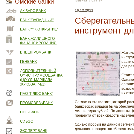
Омские банки
Главная
|
Статьи
16.12.2012
АК БАРС БАНК
Сберегательн
БАНК "ЗАПАДНЫЙ"
инструмент дл
БАНК "ФК ОТКРЫТИЕ"
БАНК ЖИЛИЩНОГО
ФИНАНСИРОВАНИЯ
ВНЕШПРОМБАНК
Жители
инстру
ГЕНБАНК
расти 
два ра
ДОПОЛНИТЕЛЬНЫЙ
Стоит 
ОФИС ПРИМСОЦБАНКА
Однако
(ЦО УЛ. МАРШАЛА
органи
ЖУКОВА, 74/1)
возмож
их отн
ПАО "ПЛЮС БАНК"
Согласно статистике, которой рас
ПРОМСВЯЗЬБАНК
банковских вкладов была обеспеч
миллиардов рублей. По данным Це
ПФС-БАНК
процента от всех средств населе
СИБЭС
Однако прорыв на данном сегмент
девяноста процентов сберегател
ЭКСПЕРТ БАНК