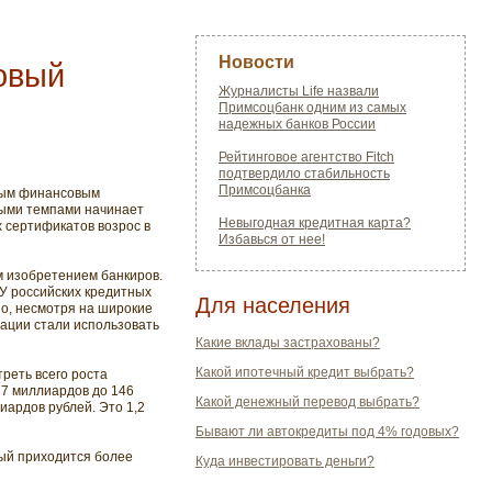
Новости
овый
Журналисты Life назвали
Примсоцбанк одним из самых
надежных банков России
Рейтинговое агентство Fitch
подтвердило стабильность
Примсоцбанка
вым финансовым
ными темпами начинает
Невыгодная кредитная карта?
х сертификатов возрос в
Избавься от нее!
м изобретением банкиров.
 У российских кредитных
Для населения
Но, несмотря на широкие
ации стали использовать
Какие вклады застрахованы?
Какой ипотечный кредит выбрать?
треть всего роста
77 миллиардов до 146
Какой денежный перевод выбрать?
ардов рублей. Это 1,2
Бывают ли автокредиты под 4% годовых?
рый приходится более
Куда инвестировать деньги?