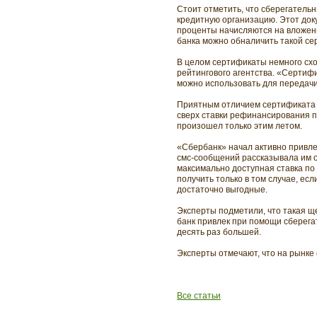
Стоит отметить, что сберегательн
кредитную организацию. Этот доку
проценты начисляются на вложенн
банка можно обналичить такой се
В целом сертификаты немного схо
рейтингового агентства. «Сертиф
можно использовать для передачи 
Приятным отличием сертификата о
сверх ставки рефинансирования п
произошел только этим летом.
«Сбербанк» начал активно привле
смс-сообщений рассказывала им о
максимально доступная ставка по
получить только в том случае, ес
достаточно выгодные.
Эксперты подметили, что такая щ
банк привлек при помощи сберега
десять раз большей.
Эксперты отмечают, что на рынке
Все статьи