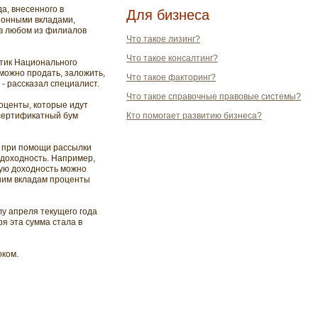
а, внесенного в
Для бизнеса
ционными вкладами,
 в любом из филиалов
Что такое лизинг?
Что такое консалтинг?
итик Национального
можно продать, заложить,
Что такое факторинг?
, - рассказал специалист.
Что такое справочные правовые системы?
оценты, которые идут
 сертификатный бум
Кто помогает развитию бизнеса?
я при помощи рассылки
 доходность. Например,
кую доходность можно
ьшим вкладам проценты
у апреля текущего года
я эта сумма стала в
оком.