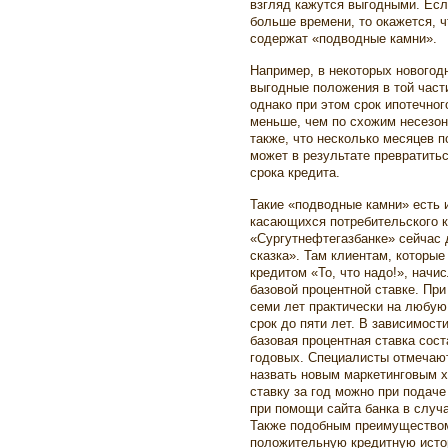
взгляд кажутся выгодными. Есл
больше времени, то окажется, ч
содержат «подводные камни».
Например, в некоторых новогод
выгодные положения в той части
однако при этом срок ипотечног
меньше, чем по схожим несезо
также, что несколько месяцев 
может в результате превратить
срока кредита.
Такие «подводные камни» есть 
касающихся потребительского к
«Сургутнефтегазбанке» сейчас 
сказка». Там клиентам, которые
кредитом «То, что надо!», начи
базовой процентной ставке. При
семи лет практически на любую 
срок до пяти лет. В зависимости
базовая процентная ставка сос
годовых. Специалисты отмечают
назвать новым маркетинговым х
ставку за год можно при подаче
при помощи сайта банка в случа
Также подобным преимуществом 
положительную кредитную исто