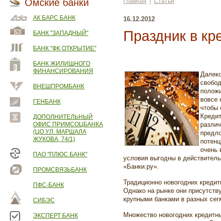
Омские банки
Главная
|
Статьи
АК БАРС БАНК
16.12.2012
Праздник в кр
БАНК "ЗАПАДНЫЙ"
БАНК "ФК ОТКРЫТИЕ"
БАНК ЖИЛИЩНОГО
ФИНАНСИРОВАНИЯ
Далеко
свобод
ВНЕШПРОМБАНК
положи
вовсе 
ГЕНБАНК
чтобы 
Кредит
ДОПОЛНИТЕЛЬНЫЙ
ОФИС ПРИМСОЦБАНКА
различ
(ЦО УЛ. МАРШАЛА
предло
ЖУКОВА, 74/1)
потенц
очень 
ПАО "ПЛЮС БАНК"
условия выгодны в действитель
«Банки.ру».
ПРОМСВЯЗЬБАНК
Традиционно новогодних кредит
ПФС-БАНК
Однако на рынке они присутству
крупными банками в разных се
СИБЭС
Множество новогодних кредитн
ЭКСПЕРТ БАНК