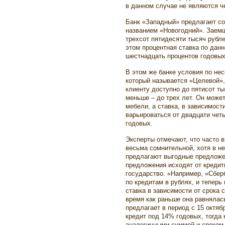
в данном случае не являются 
Банк «Западный» предлагает со
названием «Новогодний». Заем
трехсот пятидесяти тысяч рубл
этом процентная ставка по данн
шестнадцать процентов годовы
В этом же банке условия по не
который называется «Целевой»,
клиенту доступно до пятисот ты
меньше – до трех лет. Он може
мебели, а ставка, в зависимост
варьироваться от двадцати чет
годовых.
Эксперты отмечают, что часто 
весьма сомнительной, хотя в н
предлагают выгодные предложе
предложения исходят от кредит
государство. «Например, «Сбер
по кредитам в рублях, и теперь
ставка в зависимости от срока 
время как раньше она равнялас
предлагает в период с 15 октяб
кредит под 14% годовых, тогда 
аналогичными суммой и сроком