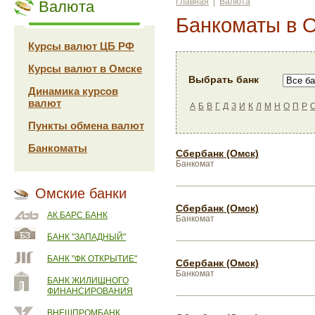
Главная
|
Валюта
Валюта
Банкоматы в 
Курсы валют ЦБ РФ
Курсы валют в Омске
Выбрать банк
Динамика курсов
валют
А
Б
В
Г
Д
З
И
К
Л
М
Н
О
П
Р
Пункты обмена валют
Банкоматы
Сбербанк (Омск)
Банкомат
Омские банки
Сбербанк (Омск)
АК БАРС БАНК
Банкомат
БАНК "ЗАПАДНЫЙ"
БАНК "ФК ОТКРЫТИЕ"
Сбербанк (Омск)
Банкомат
БАНК ЖИЛИЩНОГО
ФИНАНСИРОВАНИЯ
ВНЕШПРОМБАНК