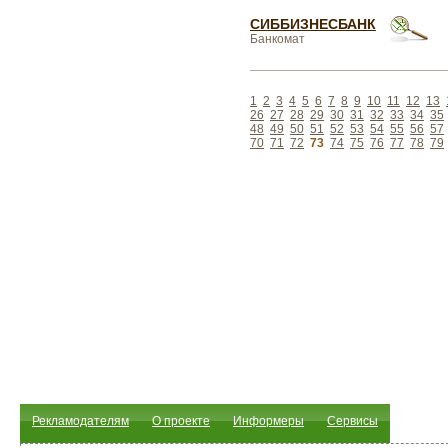
СИББИЗНЕСБАНК
Банкомат
1
2
3
4
5
6
7
8
9
10
11
12
13
26
27
28
29
30
31
32
33
34
35
48
49
50
51
52
53
54
55
56
57
70
71
72
73
74
75
76
77
78
79
Рекламодателям
О проекте
Информеры
Сервисы