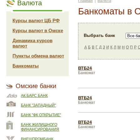
Главная
|
Валюта
Валюта
Банкоматы в 
Курсы валют ЦБ РФ
Курсы валют в Омске
Выбрать банк
Динамика курсов
валют
А
Б
В
Г
Д
З
И
К
Л
М
Н
О
П
Р
Пункты обмена валют
Банкоматы
ВТБ24
Банкомат
Омские банки
АК БАРС БАНК
ВТБ24
Банкомат
БАНК "ЗАПАДНЫЙ"
БАНК "ФК ОТКРЫТИЕ"
ВТБ24
БАНК ЖИЛИЩНОГО
Банкомат
ФИНАНСИРОВАНИЯ
ВНЕШПРОМБАНК