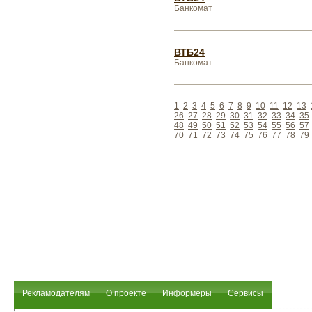
Банкомат
ВТБ24
Банкомат
1
2
3
4
5
6
7
8
9
10
11
12
13
26
27
28
29
30
31
32
33
34
35
48
49
50
51
52
53
54
55
56
57
70
71
72
73
74
75
76
77
78
79
Рекламодателям
О проекте
Информеры
Сервисы