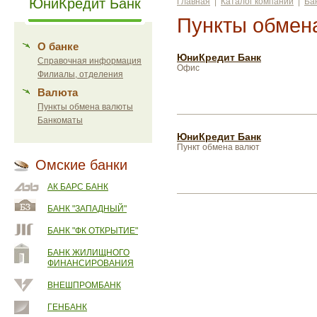
ЮниКредит Банк
Главная
|
Каталог компаний
|
Ба
Пункты обмен
О банке
ЮниКредит Банк
Справочная информация
Офис
Филиалы, отделения
Валюта
Пункты обмена валюты
Банкоматы
ЮниКредит Банк
Пункт обмена валют
Омские банки
АК БАРС БАНК
БАНК "ЗАПАДНЫЙ"
БАНК "ФК ОТКРЫТИЕ"
БАНК ЖИЛИЩНОГО
ФИНАНСИРОВАНИЯ
ВНЕШПРОМБАНК
ГЕНБАНК