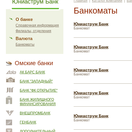
Юниаструм Банк
Главная
|
Каталог компаний
|
Ба
Банкоматы
О банке
Юниаструм Банк
Справочная информация
Банкомат
Филиалы, отделения
Валюта
Банкоматы
Юниаструм Банк
Банкомат
Омские банки
Юниаструм Банк
АК БАРС БАНК
Банкомат
БАНК "ЗАПАДНЫЙ"
БАНК "ФК ОТКРЫТИЕ"
Юниаструм Банк
Банкомат
БАНК ЖИЛИЩНОГО
ФИНАНСИРОВАНИЯ
ВНЕШПРОМБАНК
Юниаструм Банк
Банкомат
ГЕНБАНК
ДОПОЛНИТЕЛЬНЫЙ