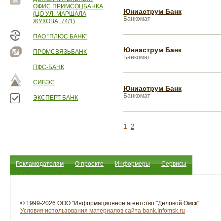
ОФИС ПРИМСОЦБАНКА
Юниаструм Банк
(ЦО УЛ. МАРШАЛА
Банкомат
ЖУКОВА, 74/1)
ПАО "ПЛЮС БАНК"
Юниаструм Банк
ПРОМСВЯЗЬБАНК
Банкомат
ПФС-БАНК
СИБЭС
Юниаструм Банк
Банкомат
ЭКСПЕРТ БАНК
1
2
Рекламодателям
О проекте
Информеры
Сервисы
© 1999-2026 ООО "Информационное агентство "Деловой Омск"
Условия использования материалов сайта bank.Infomsk.ru