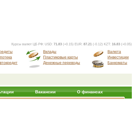
Курсы валют ЦБ РФ:
USD:
71.83
(+0.15) EUR:
87.21
(-0.12) KZT:
16.83
(+0.05)
редиты
Вклады
Валюта
потека
Пластиковые карты
Инвестиции
втокредит
Денежные переводы
Банкоматы
ьтации
Вакансии
О финансах