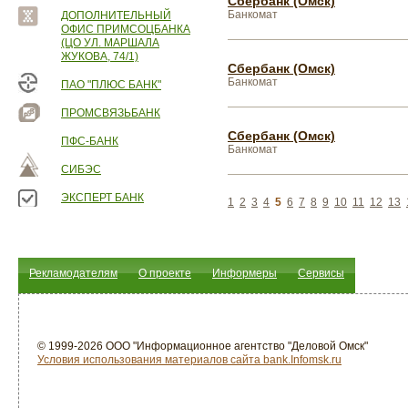
Сбербанк (Омск)
Банкомат
ДОПОЛНИТЕЛЬНЫЙ
ОФИС ПРИМСОЦБАНКА
(ЦО УЛ. МАРШАЛА
ЖУКОВА, 74/1)
Сбербанк (Омск)
Банкомат
ПАО "ПЛЮС БАНК"
ПРОМСВЯЗЬБАНК
Сбербанк (Омск)
ПФС-БАНК
Банкомат
СИБЭС
ЭКСПЕРТ БАНК
1
2
3
4
5
6
7
8
9
10
11
12
13
Рекламодателям
О проекте
Информеры
Сервисы
© 1999-2026 ООО "Информационное агентство "Деловой Омск"
Условия использования материалов сайта bank.Infomsk.ru