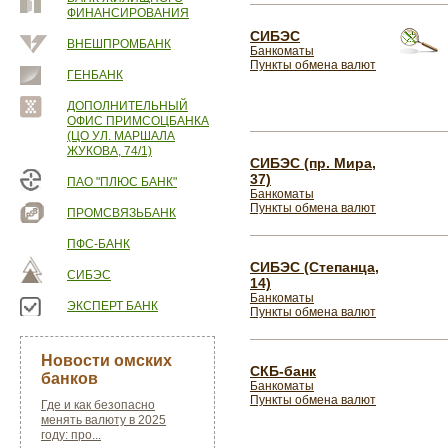
ФИНАНСИРОВАНИЯ
СИБЭС
ВНЕШПРОМБАНК
Банкоматы
Пункты обмена валют
ГЕНБАНК
ДОПОЛНИТЕЛЬНЫЙ
ОФИС ПРИМСОЦБАНКА
(ЦО УЛ. МАРШАЛА
ЖУКОВА, 74/1)
СИБЭС (пр. Мира,
37)
ПАО "ПЛЮС БАНК"
Банкоматы
Пункты обмена валют
ПРОМСВЯЗЬБАНК
ПФС-БАНК
СИБЭС (Степанца,
СИБЭС
14)
Банкоматы
ЭКСПЕРТ БАНК
Пункты обмена валют
Новости омских
СКБ-банк
банков
Банкоматы
Пункты обмена валют
Где и как безопасно
менять валюту в 2025
году: про...