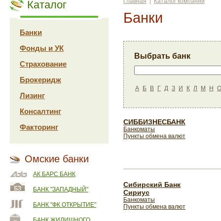
Главная
|
Каталог компаний
Каталог
Банки
Банки
Фонды и УК
Выбрать банк
Страхование
Брокеридж
А
Б
В
Г
Д
З
И
К
Л
М
Н
Лизинг
Консалтинг
СИББИЗНЕСБАНК
Факторинг
Банкоматы
Пункты обмена валют
Омские банки
АК БАРС БАНК
Сибирский Банк
БАНК "ЗАПАДНЫЙ"
Сириус
Банкоматы
БАНК "ФК ОТКРЫТИЕ"
Пункты обмена валют
БАНК ЖИЛИЩНОГО