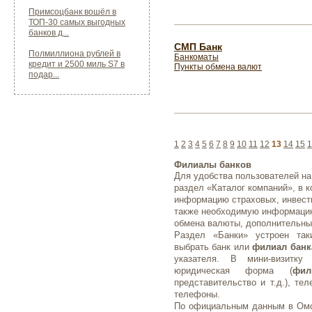
Примсоцбанк вошёл в
ТОП-30 самых выгодных
банков д...
СМП Банк
Полмиллиона рублей в
Банкоматы
кредит и 2500 миль S7 в
Пункты обмена валют
подар...
1
2
3
4
5
6
7
8
9
10
11
12
13
14
15
1
Филиалы банков
Для удобства пользователей на
раздел «Каталог компаний», в 
информацию страховых, инвести
также необходимую информаци
обмена валюты, дополнительные
Раздел «Банки» устроен так
выбрать банк или
филиал банк
указателя. В мини-визитку
юридическая форма (
фил
представительство и т.д.), те
телефоны.
По официальным данным в Омск