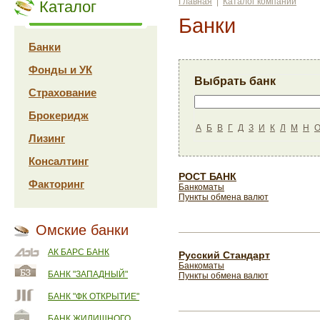
Главная
|
Каталог компаний
Каталог
Банки
Банки
Фонды и УК
Выбрать банк
Страхование
Брокеридж
А
Б
В
Г
Д
З
И
К
Л
М
Н
Лизинг
Консалтинг
РОСТ БАНК
Факторинг
Банкоматы
Пункты обмена валют
Омские банки
АК БАРС БАНК
Русский Стандарт
Банкоматы
БАНК "ЗАПАДНЫЙ"
Пункты обмена валют
БАНК "ФК ОТКРЫТИЕ"
БАНК ЖИЛИЩНОГО