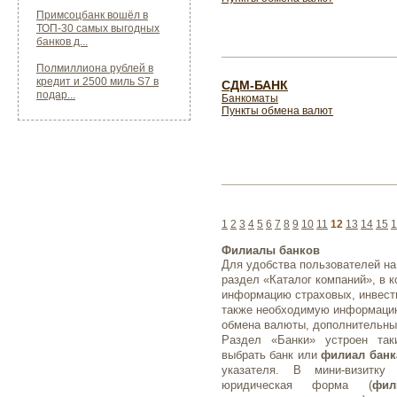
Примсоцбанк вошёл в
ТОП-30 самых выгодных
банков д...
Полмиллиона рублей в
кредит и 2500 миль S7 в
СДМ-БАНК
подар...
Банкоматы
Пункты обмена валют
1
2
3
4
5
6
7
8
9
10
11
12
13
14
15
1
Филиалы банков
Для удобства пользователей на
раздел «Каталог компаний», в 
информацию страховых, инвести
также необходимую информаци
обмена валюты, дополнительные
Раздел «Банки» устроен так
выбрать банк или
филиал банк
указателя. В мини-визитку
юридическая форма (
фил