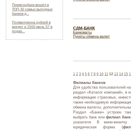
Примсоцбанк вошёл в
ТОП-30 самых выгодных
банков д...
Полмиллиона рублей в
кредит и 2500 миль S7 в
СДМ-БАНК
подар...
Банкоматы
Пункты обмена валют
1
2
3
4
5
6
7
8
9
10
11
12
13
14
15
1
Филиалы банков
Для удобства пользователей на
раздел «Каталог компаний», в 
информацию страховых, инвести
также необходимую информаци
обмена валюты, дополнительные
Раздел «Банки» устроен так
выбрать банк или
филиал банк
указателя. В мини-визитку
юридическая форма (
фил