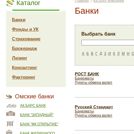
Главная
|
Каталог компаний
Каталог
Банки
Банки
Фонды и УК
Выбрать банк
Страхование
Брокеридж
А
Б
В
Г
Д
З
И
К
Л
М
Н
Лизинг
Консалтинг
РОСТ БАНК
Факторинг
Банкоматы
Пункты обмена валют
Омские банки
АК БАРС БАНК
Русский Стандарт
Банкоматы
БАНК "ЗАПАДНЫЙ"
Пункты обмена валют
БАНК "ФК ОТКРЫТИЕ"
БАНК ЖИЛИЩНОГО